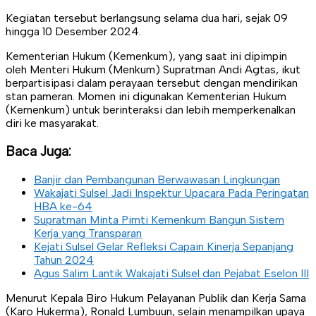
Kegiatan tersebut berlangsung selama dua hari, sejak 09
hingga 10 Desember 2024.
Kementerian Hukum (Kemenkum), yang saat ini dipimpin
oleh Menteri Hukum (Menkum) Supratman Andi Agtas, ikut
berpartisipasi dalam perayaan tersebut dengan mendirikan
stan pameran. Momen ini digunakan Kementerian Hukum
(Kemenkum) untuk berinteraksi dan lebih memperkenalkan
diri ke masyarakat.
Baca Juga:
Banjir dan Pembangunan Berwawasan Lingkungan
Wakajati Sulsel Jadi Inspektur Upacara Pada Peringatan
HBA ke-64
Supratman Minta Pimti Kemenkum Bangun Sistem
Kerja yang Transparan
Kejati Sulsel Gelar Refleksi Capain Kinerja Sepanjang
Tahun 2024
Agus Salim Lantik Wakajati Sulsel dan Pejabat Eselon III
Menurut Kepala Biro Hukum Pelayanan Publik dan Kerja Sama
(Karo Hukerma), Ronald Lumbuun, selain menampilkan upaya