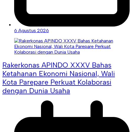
6 Agustus 2026
Rakerkonas APINDO XXXV Bahas
Ketahanan Ekonomi Nasional, Wali
Kota Parepare Perkuat Kolaborasi
dengan Dunia Usaha