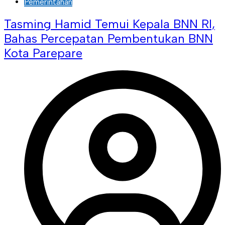
Pemerintahan
Tasming Hamid Temui Kepala BNN RI,
Bahas Percepatan Pembentukan BNN
Kota Parepare