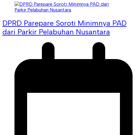
DPRD Parepare Soroti Minimnya PAD
dari Parkir Pelabuhan Nusantara