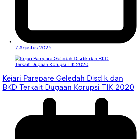
7 Agustus 2026
Kejari Parepare Geledah Disdik dan
BKD Terkait Dugaan Korupsi TIK 2020