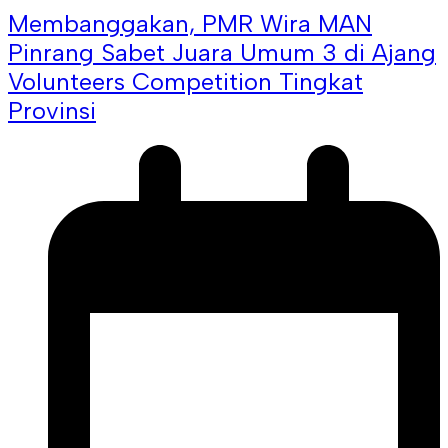
Membanggakan, PMR Wira MAN
Pinrang Sabet Juara Umum 3 di Ajang
Volunteers Competition Tingkat
Provinsi