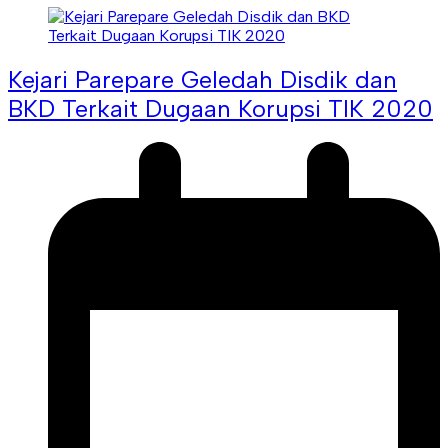
Kejari Parepare Geledah Disdik dan
BKD Terkait Dugaan Korupsi TIK 2020