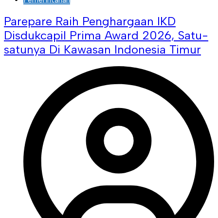
Parepare Raih Penghargaan IKD
Disdukcapil Prima Award 2026, Satu-
satunya Di Kawasan Indonesia Timur