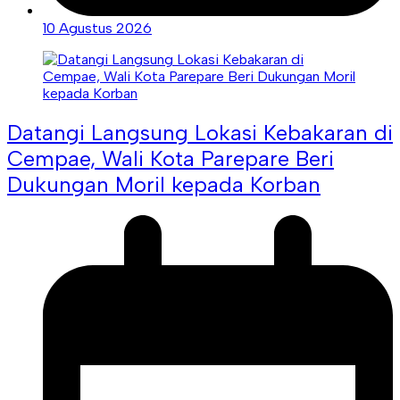
10 Agustus 2026
Datangi Langsung Lokasi Kebakaran di
Cempae, Wali Kota Parepare Beri
Dukungan Moril kepada Korban