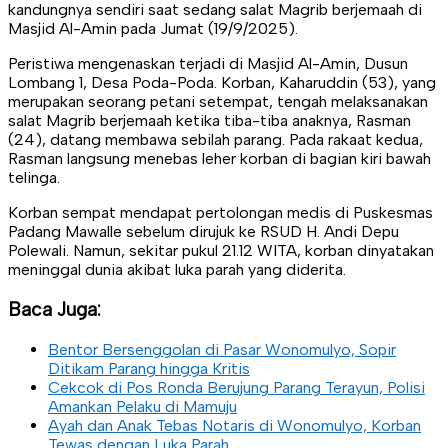
kandungnya sendiri saat sedang salat Magrib berjemaah di
Masjid Al-Amin pada Jumat (19/9/2025).
Peristiwa mengenaskan terjadi di Masjid Al-Amin, Dusun
Lombang 1, Desa Poda-Poda. Korban, Kaharuddin (53), yang
merupakan seorang petani setempat, tengah melaksanakan
salat Magrib berjemaah ketika tiba-tiba anaknya, Rasman
(24), datang membawa sebilah parang. Pada rakaat kedua,
Rasman langsung menebas leher korban di bagian kiri bawah
telinga.
Korban sempat mendapat pertolongan medis di Puskesmas
Padang Mawalle sebelum dirujuk ke RSUD H. Andi Depu
Polewali. Namun, sekitar pukul 21.12 WITA, korban dinyatakan
meninggal dunia akibat luka parah yang diderita.
Baca Juga:
Bentor Bersenggolan di Pasar Wonomulyo, Sopir
Ditikam Parang hingga Kritis
Cekcok di Pos Ronda Berujung Parang Terayun, Polisi
Amankan Pelaku di Mamuju
Ayah dan Anak Tebas Notaris di Wonomulyo, Korban
Tewas dengan Luka Parah