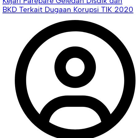
Kejari Parepare Geledah Disdik dan
BKD Terkait Dugaan Korupsi TIK 2020