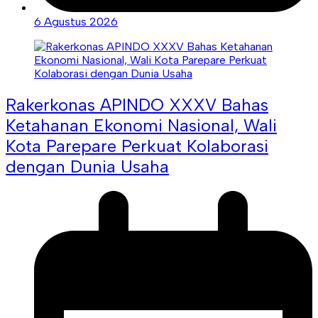
6 Agustus 2026
Rakerkonas APINDO XXXV Bahas
Ketahanan Ekonomi Nasional, Wali
Kota Parepare Perkuat Kolaborasi
dengan Dunia Usaha