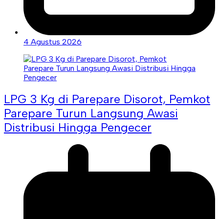
4 Agustus 2026
LPG 3 Kg di Parepare Disorot, Pemkot
Parepare Turun Langsung Awasi
Distribusi Hingga Pengecer