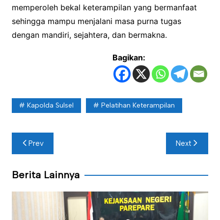
memperoleh bekal keterampilan yang bermanfaat
sehingga mampu menjalani masa purna tugas
dengan mandiri, sejahtera, dan bermakna.
Bagikan:
Kapolda Sulsel
Pelatihan Keterampilan
Navigasi
Prev
Next
pos
Berita Lainnya