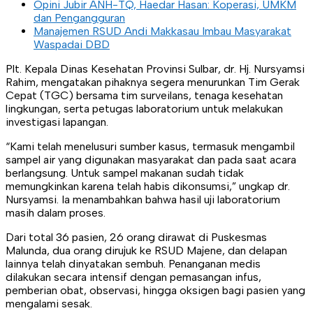
Opini Jubir ANH-TQ, Haedar Hasan: Koperasi, UMKM
dan Pengangguran
Manajemen RSUD Andi Makkasau Imbau Masyarakat
Waspadai DBD
Plt. Kepala Dinas Kesehatan Provinsi Sulbar, dr. Hj. Nursyamsi
Rahim, mengatakan pihaknya segera menurunkan Tim Gerak
Cepat (TGC) bersama tim surveilans, tenaga kesehatan
lingkungan, serta petugas laboratorium untuk melakukan
investigasi lapangan.
“Kami telah menelusuri sumber kasus, termasuk mengambil
sampel air yang digunakan masyarakat dan pada saat acara
berlangsung. Untuk sampel makanan sudah tidak
memungkinkan karena telah habis dikonsumsi,” ungkap dr.
Nursyamsi. Ia menambahkan bahwa hasil uji laboratorium
masih dalam proses.
Dari total 36 pasien, 26 orang dirawat di Puskesmas
Malunda, dua orang dirujuk ke RSUD Majene, dan delapan
lainnya telah dinyatakan sembuh. Penanganan medis
dilakukan secara intensif dengan pemasangan infus,
pemberian obat, observasi, hingga oksigen bagi pasien yang
mengalami sesak.