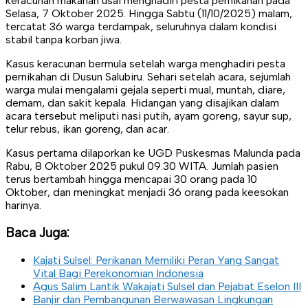
keracunan makanan usai menghadiri pesta pernikahan pada
Selasa, 7 Oktober 2025. Hingga Sabtu (11/10/2025) malam,
tercatat 36 warga terdampak, seluruhnya dalam kondisi
stabil tanpa korban jiwa.
Kasus keracunan bermula setelah warga menghadiri pesta
pernikahan di Dusun Salubiru. Sehari setelah acara, sejumlah
warga mulai mengalami gejala seperti mual, muntah, diare,
demam, dan sakit kepala. Hidangan yang disajikan dalam
acara tersebut meliputi nasi putih, ayam goreng, sayur sup,
telur rebus, ikan goreng, dan acar.
Kasus pertama dilaporkan ke UGD Puskesmas Malunda pada
Rabu, 8 Oktober 2025 pukul 09.30 WITA. Jumlah pasien
terus bertambah hingga mencapai 30 orang pada 10
Oktober, dan meningkat menjadi 36 orang pada keesokan
harinya.
Baca Juga:
Kajati Sulsel: Perikanan Memiliki Peran Yang Sangat
Vital Bagi Perekonomian Indonesia
Agus Salim Lantik Wakajati Sulsel dan Pejabat Eselon III
Banjir dan Pembangunan Berwawasan Lingkungan