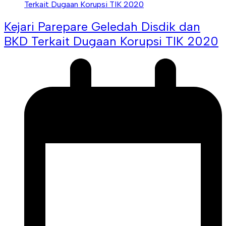
Kejari Parepare Geledah Disdik dan
BKD Terkait Dugaan Korupsi TIK 2020