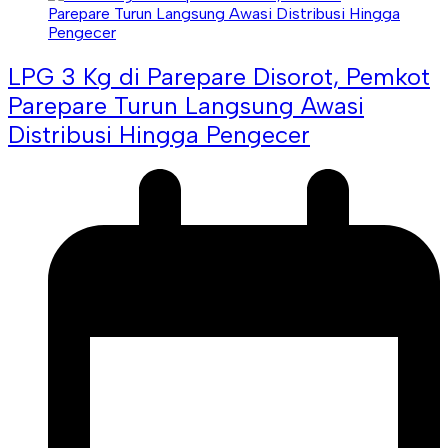
LPG 3 Kg di Parepare Disorot, Pemkot
Parepare Turun Langsung Awasi
Distribusi Hingga Pengecer