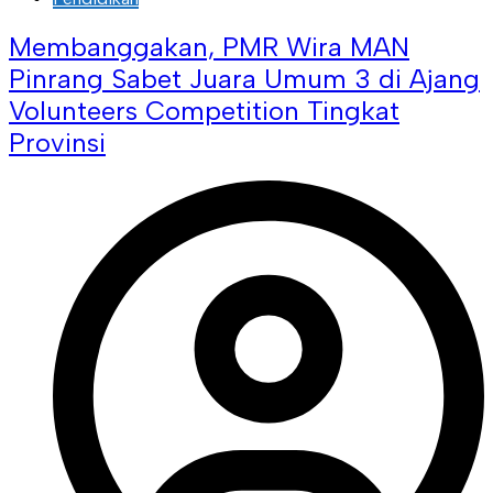
Membanggakan, PMR Wira MAN
Pinrang Sabet Juara Umum 3 di Ajang
Volunteers Competition Tingkat
Provinsi