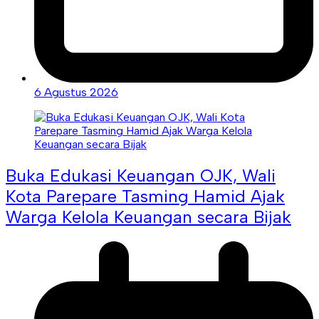
6 Agustus 2026
Buka Edukasi Keuangan OJK, Wali
Kota Parepare Tasming Hamid Ajak
Warga Kelola Keuangan secara Bijak