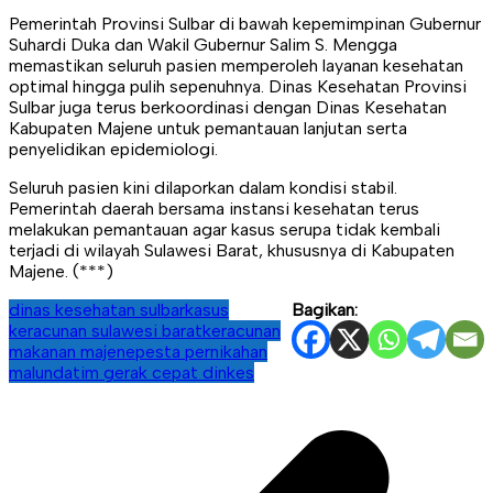
Pemerintah Provinsi Sulbar di bawah kepemimpinan Gubernur
Suhardi Duka dan Wakil Gubernur Salim S. Mengga
memastikan seluruh pasien memperoleh layanan kesehatan
optimal hingga pulih sepenuhnya. Dinas Kesehatan Provinsi
Sulbar juga terus berkoordinasi dengan Dinas Kesehatan
Kabupaten Majene untuk pemantauan lanjutan serta
penyelidikan epidemiologi.
Seluruh pasien kini dilaporkan dalam kondisi stabil.
Pemerintah daerah bersama instansi kesehatan terus
melakukan pemantauan agar kasus serupa tidak kembali
terjadi di wilayah Sulawesi Barat, khususnya di Kabupaten
Majene. (***)
dinas kesehatan sulbar
kasus
Bagikan:
keracunan sulawesi barat
keracunan
makanan majene
pesta pernikahan
malunda
tim gerak cepat dinkes
Navigasi
pos