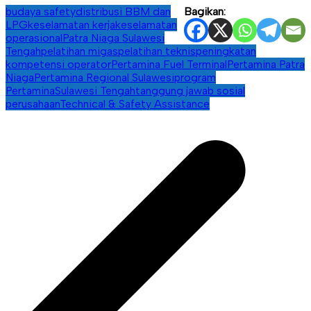
budaya safety
distribusi BBM dan
Bagikan:
LPG
keselamatan kerja
keselamatan
operasional
Patra Niaga Sulawesi
Tengah
pelatihan migas
pelatihan teknis
peningkatan
kompetensi operator
Pertamina Fuel Terminal
Pertamina Patra
Niaga
Pertamina Regional Sulawesi
program
Pertamina
Sulawesi Tengah
tanggung jawab sosial
perusahaan
Technical & Safety Assistance
Navigasi
pos