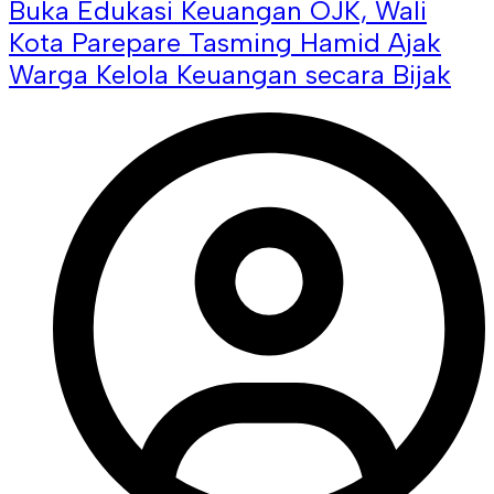
Buka Edukasi Keuangan OJK, Wali
Kota Parepare Tasming Hamid Ajak
Warga Kelola Keuangan secara Bijak