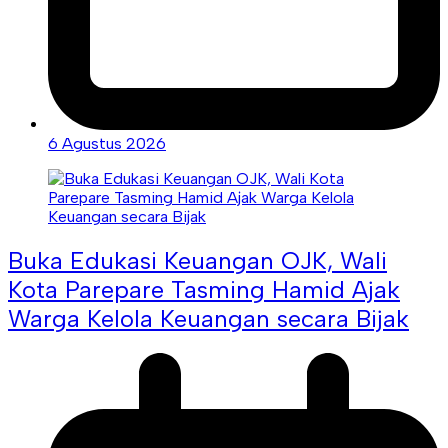
6 Agustus 2026
Buka Edukasi Keuangan OJK, Wali
Kota Parepare Tasming Hamid Ajak
Warga Kelola Keuangan secara Bijak