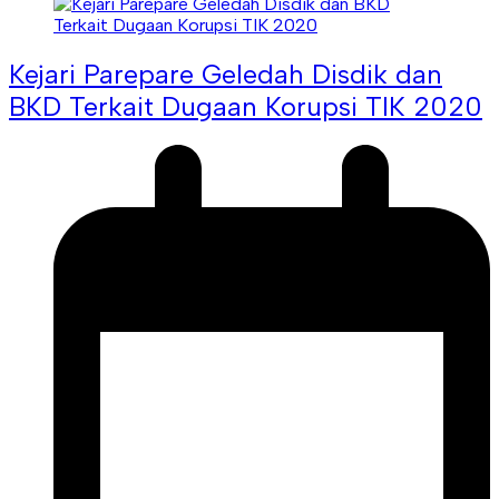
Kejari Parepare Geledah Disdik dan
BKD Terkait Dugaan Korupsi TIK 2020