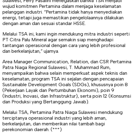
Sulawesi, Ferry Pasalini menegaskan bahwa TSA menjadi
wujud komitmen Pertamina dalam menjaga keselamatan
pelanggan industri. “Pertamina tidak hanya menyediakan
energi, tetapi juga memastikan pengelolaannya dilakukan
dengan aman dan sesuai standar HSSE.
Melalui TSA ini, kami ingin mendukung mitra industri seperti
PT Citra Palu Mineral agar semakin siap menghadapi
tantangan operasional dengan cara yang lebih profesional
dan berkelanjutan,” ujarnya.
Area Manager Communication, Relation, dan CSR Pertamina
Patra Niaga Regional Sulawesi, T. Muhammad Rum,
menyampaikan bahwa selain memperkuat aspek teknis dan
keselamatan, program TSA ini sejalan dengan pencapaian
Sustainable Development Goals (SDGs), khususnya poin 8
(Pekerjaan Layak dan Pertumbuhan Ekonomi), poin 9
(Industri, Inovasi, dan Infrastruktur), serta poin 12 (Konsumsi
dan Produksi yang Bertanggung Jawab).
Melalui TSA, Pertamina Patra Niaga Sulawesi mendukung
terciptanya operasional industri yang lebih aman,
berkelanjutan, dan memberikan nilai tambah bagi
perekonomian daerah. (***)