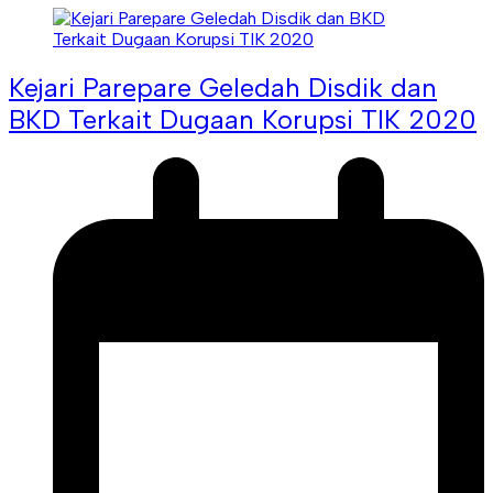
Kejari Parepare Geledah Disdik dan
BKD Terkait Dugaan Korupsi TIK 2020