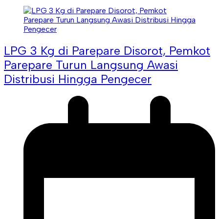
LPG 3 Kg di Parepare Disorot, Pemkot
Parepare Turun Langsung Awasi
Distribusi Hingga Pengecer