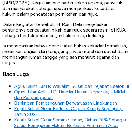
(14/10/2025). Kegiatan ini dihadiri tokoh agama, penyuluh,
dan masyarakat sebagai upaya memperkuat kesadaran
hukum dalam pencatatan pernikahan dan rujuk.
Dalam kegiatan tersebut, H. Rusli Dela menjelaskan
pentingnya pencatatan nikah dan rujuk secara resmi di KUA
sebagai bentuk perlindungan hukum bagi keluarga.
Ia menegaskan bahwa pencatatan bukan sekadar formalitas,
melainkan bagian dari tanggung jawab moral dan sosial dalam
membangun rumah tangga yang sah menurut agama dan
negara.
Baca Juga:
Agus Salim Lantik Wakajati Sulsel dan Pejabat Eselon III
Opini Jubir ANH-TQ, Haedar Hasan: Koperasi, UMKM
dan Pengangguran
Banjir dan Pembangunan Berwawasan Lingkungan
Kejati Sulsel Gelar Refleksi Capain Kinerja Sepanjang
Tahun 2024
Kejati Sulsel Gelar Seminar Ilmiah, Bahas DPA Sebagai
Solusi Penegakan Hukum Berbasis Pemulihan Aset