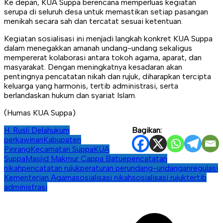
Ke depan, KUA Suppa berencana memperluas kegiatan
serupa di seluruh desa untuk memastikan setiap pasangan
menikah secara sah dan tercatat sesuai ketentuan.
Kegiatan sosialisasi ini menjadi langkah konkret KUA Suppa
dalam menegakkan amanah undang-undang sekaligus
mempererat kolaborasi antara tokoh agama, aparat, dan
masyarakat. Dengan meningkatnya kesadaran akan
pentingnya pencatatan nikah dan rujuk, diharapkan tercipta
keluarga yang harmonis, tertib administrasi, serta
berlandaskan hukum dan syariat Islam.
(Humas KUA Suppa)
H. Rusli Dela
hukum
Bagikan:
perkawinan
Kabupaten
Pinrang
Kecamatan Suppa
KUA
Suppa
Masjid Makmur Cappa Batue
pencatatan
nikah
pencatatan rujuk
peraturan perundang-undangan
regulasi
Kementerian Agama
sosialisasi nikah
sosialisasi rujuk
tertib
administrasi
Navigasi
pos