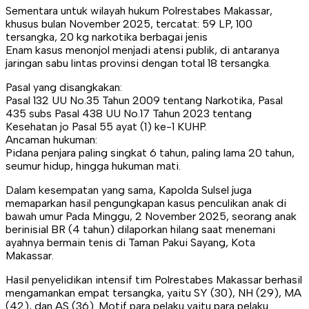
Sementara untuk wilayah hukum Polrestabes Makassar,
khusus bulan November 2025, tercatat: 59 LP, 100
tersangka, 20 kg narkotika berbagai jenis
Enam kasus menonjol menjadi atensi publik, di antaranya
jaringan sabu lintas provinsi dengan total 18 tersangka.
Pasal yang disangkakan:
Pasal 132 UU No.35 Tahun 2009 tentang Narkotika, Pasal
435 subs Pasal 438 UU No.17 Tahun 2023 tentang
Kesehatan jo Pasal 55 ayat (1) ke-1 KUHP.
Ancaman hukuman:
Pidana penjara paling singkat 6 tahun, paling lama 20 tahun,
seumur hidup, hingga hukuman mati.
Dalam kesempatan yang sama, Kapolda Sulsel juga
memaparkan hasil pengungkapan kasus penculikan anak di
bawah umur Pada Minggu, 2 November 2025, seorang anak
berinisial BR (4 tahun) dilaporkan hilang saat menemani
ayahnya bermain tenis di Taman Pakui Sayang, Kota
Makassar.
Hasil penyelidikan intensif tim Polrestabes Makassar berhasil
mengamankan empat tersangka, yaitu SY (30), NH (29), MA
(42), dan AS (36). Motif para pelaku yaitu para pelaku