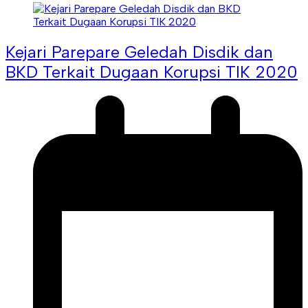
Kejari Parepare Geledah Disdik dan
BKD Terkait Dugaan Korupsi TIK 2020