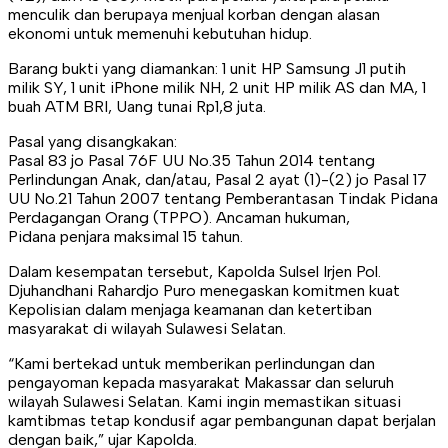
menculik dan berupaya menjual korban dengan alasan
ekonomi untuk memenuhi kebutuhan hidup.
Barang bukti yang diamankan: 1 unit HP Samsung J1 putih
milik SY, 1 unit iPhone milik NH, 2 unit HP milik AS dan MA, 1
buah ATM BRI, Uang tunai Rp1,8 juta.
Pasal yang disangkakan:
Pasal 83 jo Pasal 76F UU No.35 Tahun 2014 tentang
Perlindungan Anak, dan/atau, Pasal 2 ayat (1)-(2) jo Pasal 17
UU No.21 Tahun 2007 tentang Pemberantasan Tindak Pidana
Perdagangan Orang (TPPO). Ancaman hukuman,
Pidana penjara maksimal 15 tahun.
Dalam kesempatan tersebut, Kapolda Sulsel Irjen Pol.
Djuhandhani Rahardjo Puro menegaskan komitmen kuat
Kepolisian dalam menjaga keamanan dan ketertiban
masyarakat di wilayah Sulawesi Selatan.
“Kami bertekad untuk memberikan perlindungan dan
pengayoman kepada masyarakat Makassar dan seluruh
wilayah Sulawesi Selatan. Kami ingin memastikan situasi
kamtibmas tetap kondusif agar pembangunan dapat berjalan
dengan baik,” ujar Kapolda.