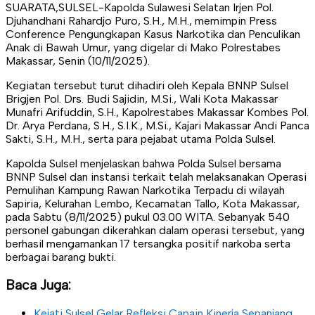
SUARATA,SULSEL-Kapolda Sulawesi Selatan Irjen Pol.
Djuhandhani Rahardjo Puro, S.H., M.H., memimpin Press
Conference Pengungkapan Kasus Narkotika dan Penculikan
Anak di Bawah Umur, yang digelar di Mako Polrestabes
Makassar, Senin (10/11/2025).
Kegiatan tersebut turut dihadiri oleh Kepala BNNP Sulsel
Brigjen Pol. Drs. Budi Sajidin, M.Si., Wali Kota Makassar
Munafri Arifuddin, S.H., Kapolrestabes Makassar Kombes Pol.
Dr. Arya Perdana, S.H., S.I.K., M.Si., Kajari Makassar Andi Panca
Sakti, S.H., M.H., serta para pejabat utama Polda Sulsel.
Kapolda Sulsel menjelaskan bahwa Polda Sulsel bersama
BNNP Sulsel dan instansi terkait telah melaksanakan Operasi
Pemulihan Kampung Rawan Narkotika Terpadu di wilayah
Sapiria, Kelurahan Lembo, Kecamatan Tallo, Kota Makassar,
pada Sabtu (8/11/2025) pukul 03.00 WITA. Sebanyak 540
personel gabungan dikerahkan dalam operasi tersebut, yang
berhasil mengamankan 17 tersangka positif narkoba serta
berbagai barang bukti.
Baca Juga:
Kejati Sulsel Gelar Refleksi Capain Kinerja Sepanjang