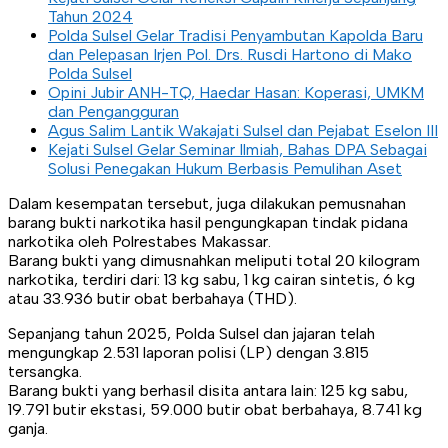
Tahun 2024
Polda Sulsel Gelar Tradisi Penyambutan Kapolda Baru
dan Pelepasan Irjen Pol. Drs. Rusdi Hartono di Mako
Polda Sulsel
Opini Jubir ANH-TQ, Haedar Hasan: Koperasi, UMKM
dan Pengangguran
Agus Salim Lantik Wakajati Sulsel dan Pejabat Eselon III
Kejati Sulsel Gelar Seminar Ilmiah, Bahas DPA Sebagai
Solusi Penegakan Hukum Berbasis Pemulihan Aset
Dalam kesempatan tersebut, juga dilakukan pemusnahan
barang bukti narkotika hasil pengungkapan tindak pidana
narkotika oleh Polrestabes Makassar.
Barang bukti yang dimusnahkan meliputi total 20 kilogram
narkotika, terdiri dari: 13 kg sabu, 1 kg cairan sintetis, 6 kg
atau 33.936 butir obat berbahaya (THD).
Sepanjang tahun 2025, Polda Sulsel dan jajaran telah
mengungkap 2.531 laporan polisi (LP) dengan 3.815
tersangka.
Barang bukti yang berhasil disita antara lain: 125 kg sabu,
19.791 butir ekstasi, 59.000 butir obat berbahaya, 8.741 kg
ganja.