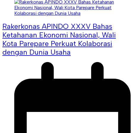
Rakerkonas APINDO XXXV Bahas
Ketahanan Ekonomi Nasional, Wali
Kota Parepare Perkuat Kolaborasi
dengan Dunia Usaha