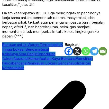
kesulitan,” jelas JK.
Dalam kesempatan itu, JK juga mengingatkan pentingnya
kerja sama antara pemerintah daerah, masyarakat, dan
berbagai pihak terkait agar penanganan pasca banjir berjalan
cepat, efektif, dan berkelanjutan, sekaligus menjadi
momentum untuk memperbaiki tata kelola lingkungan ke
depan. (***)
Bantuan untuk Warga Terdampak
JK
Bagikan:
Tinjau Lokasi Bencana
Jusuf
Kalla
Kayu Sisa Banjir
Kepedulian
Tokoh Nasional
Pemanfaatan Kayu Bencana
Pemulihan
Pascabencana
Peninjauan Lokasi Bencana
Solidaritas
Kemanusiaan
Navigasi
pos