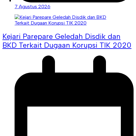
7 Agustus 2026
Kejari Parepare Geledah Disdik dan
BKD Terkait Dugaan Korupsi TIK 2020