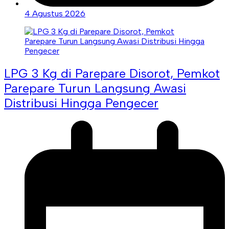
4 Agustus 2026
LPG 3 Kg di Parepare Disorot, Pemkot
Parepare Turun Langsung Awasi
Distribusi Hingga Pengecer