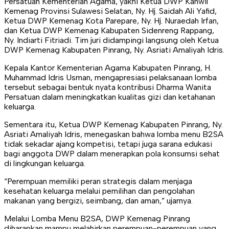
Persatuan Kementerian Agama, yakni Ketua DWP Kanwil
Kemenag Provinsi Sulawesi Selatan, Ny. Hj. Saidah Ali Yafid,
Ketua DWP Kemenag Kota Parepare, Ny. Hj. Nuraedah Irfan,
dan Ketua DWP Kemenag Kabupaten Sidenreng Rappang,
Ny. Indiarti Fitriadi. Tim juri didampingi langsung oleh Ketua
DWP Kemenag Kabupaten Pinrang, Ny. Asriati Amaliyah Idris.
Kepala Kantor Kementerian Agama Kabupaten Pinrang, H.
Muhammad Idris Usman, mengapresiasi pelaksanaan lomba
tersebut sebagai bentuk nyata kontribusi Dharma Wanita
Persatuan dalam meningkatkan kualitas gizi dan ketahanan
keluarga.
Sementara itu, Ketua DWP Kemenag Kabupaten Pinrang, Ny.
Asriati Amaliyah Idris, menegaskan bahwa lomba menu B2SA
tidak sekadar ajang kompetisi, tetapi juga sarana edukasi
bagi anggota DWP dalam menerapkan pola konsumsi sehat
di lingkungan keluarga.
“Perempuan memiliki peran strategis dalam menjaga
kesehatan keluarga melalui pemilihan dan pengolahan
makanan yang bergizi, seimbang, dan aman,” ujarnya.
Melalui Lomba Menu B2SA, DWP Kemenag Pinrang
diharapkan mampu melahirkan perempuan-perempuan yang