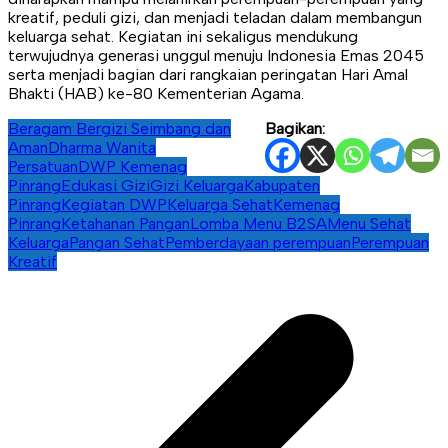
kreatif, peduli gizi, dan menjadi teladan dalam membangun
keluarga sehat. Kegiatan ini sekaligus mendukung
terwujudnya generasi unggul menuju Indonesia Emas 2045
serta menjadi bagian dari rangkaian peringatan Hari Amal
Bhakti (HAB) ke-80 Kementerian Agama.
Beragam Bergizi Seimbang dan
Bagikan:
Aman
Dharma Wanita
Persatuan
DWP Kemenag
Pinrang
Edukasi Gizi
Gizi Keluarga
Kabupaten
Pinrang
Kegiatan DWP
Keluarga Sehat
Kemenag
Pinrang
Ketahanan Pangan
Lomba Menu B2SA
Menu Sehat
Keluarga
Pangan Sehat
Pemberdayaan perempuan
Perempuan
Kreatif
Navigasi
pos