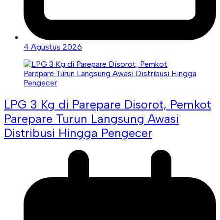
4 Agustus 2026
LPG 3 Kg di Parepare Disorot, Pemkot
Parepare Turun Langsung Awasi
Distribusi Hingga Pengecer