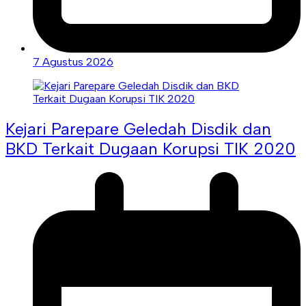
7 Agustus 2026
Kejari Parepare Geledah Disdik dan
BKD Terkait Dugaan Korupsi TIK 2020