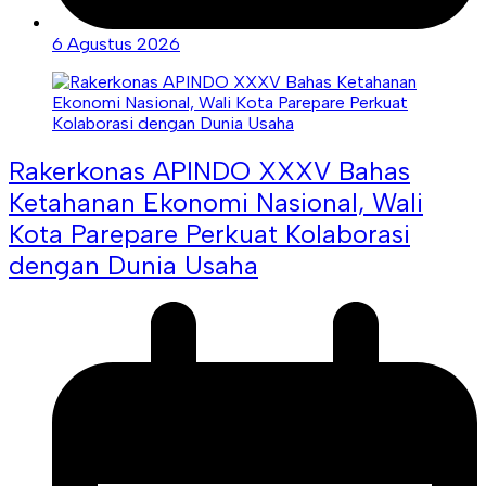
6 Agustus 2026
Rakerkonas APINDO XXXV Bahas
Ketahanan Ekonomi Nasional, Wali
Kota Parepare Perkuat Kolaborasi
dengan Dunia Usaha