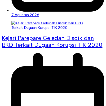
7 Agustus 2026
Kejari Parepare Geledah Disdik dan
BKD Terkait Dugaan Korupsi TIK 2020