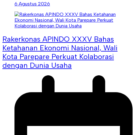
6 Agustus 2026
Rakerkonas APINDO XXXV Bahas
Ketahanan Ekonomi Nasional, Wali
Kota Parepare Perkuat Kolaborasi
dengan Dunia Usaha