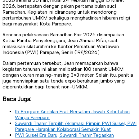
2026 selama 20 hari, mulai 24 Februari hingga 15 Maret
2026, bertepatan dengan pekan pertama bulan suci
Ramadhan. Kegiatan ini dirancang untuk mendorong
pertumbuhan UMKM sekaligus menghadirkan hiburan religi
bagi masyarakat Kota Parepare.
Rencana pelaksanaan Ramadhan Fair 2026 disampaikan
Ketua Panitia Penyelenggara, Jean Ahmad Rifai, saat
melakukan silaturahmi ke Kantor Persatuan Wartawan
Indonesia (PWI) Parepare, Senin (19/1/2026).
Dalam pertemuan tersebut, Jean memaparkan bahwa
kegiatan tahunan ini akan melibatkan 100 tenant UMKM
dengan ukuran masing-masing 3×3 meter. Selain itu, panitia
juga menyiapkan satu tenda expo berukuran jumbo yang
diperuntukkan bagi tenant non-UMKM.
Baca Juga:
15 Program Andalan Erat Bersalam Jawab Kebutuhan
Warga Parepare
Suwardi Thahir Terpilih Aklamasi Pimpin PWI Sulsel, PWI
Parepare Harapkan Kolaborasi Semakin Kuat
PWI Sulsel Era Baru, Suwardi Thahir Tegaskan