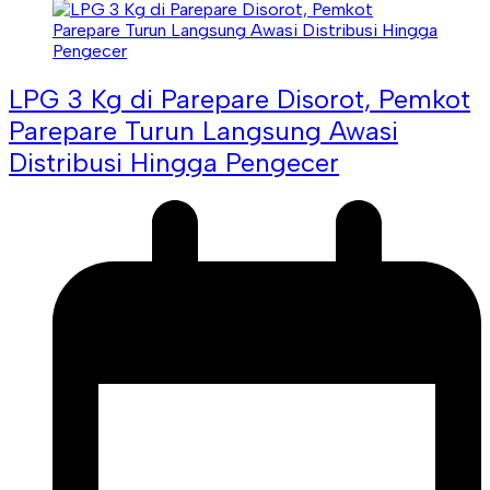
LPG 3 Kg di Parepare Disorot, Pemkot
Parepare Turun Langsung Awasi
Distribusi Hingga Pengecer