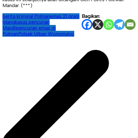
Mandar. (***)
berita kriminal Polman
emas 21 gram
Bagikan:
hilang
kasus pencurian
Mapilli
pencurian emas di
Polman
Polsek Urban Wonomulyo
Navigasi
pos