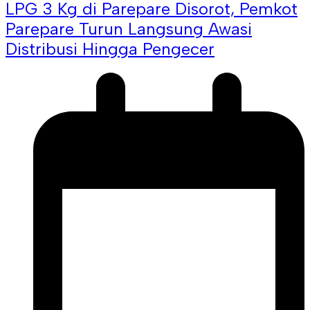
LPG 3 Kg di Parepare Disorot, Pemkot
Parepare Turun Langsung Awasi
Distribusi Hingga Pengecer