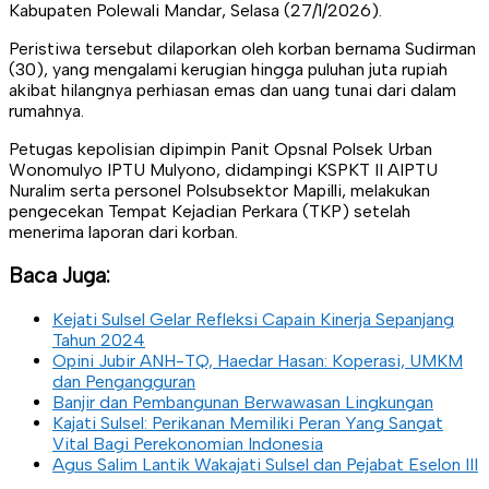
Kabupaten Polewali Mandar, Selasa (27/1/2026).
Peristiwa tersebut dilaporkan oleh korban bernama Sudirman
(30), yang mengalami kerugian hingga puluhan juta rupiah
akibat hilangnya perhiasan emas dan uang tunai dari dalam
rumahnya.
Petugas kepolisian dipimpin Panit Opsnal Polsek Urban
Wonomulyo IPTU Mulyono, didampingi KSPKT II AIPTU
Nuralim serta personel Polsubsektor Mapilli, melakukan
pengecekan Tempat Kejadian Perkara (TKP) setelah
menerima laporan dari korban.
Baca Juga:
Kejati Sulsel Gelar Refleksi Capain Kinerja Sepanjang
Tahun 2024
Opini Jubir ANH-TQ, Haedar Hasan: Koperasi, UMKM
dan Pengangguran
Banjir dan Pembangunan Berwawasan Lingkungan
Kajati Sulsel: Perikanan Memiliki Peran Yang Sangat
Vital Bagi Perekonomian Indonesia
Agus Salim Lantik Wakajati Sulsel dan Pejabat Eselon III