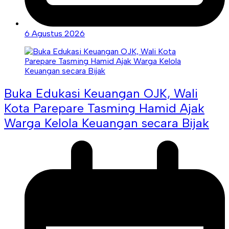
6 Agustus 2026
Buka Edukasi Keuangan OJK, Wali
Kota Parepare Tasming Hamid Ajak
Warga Kelola Keuangan secara Bijak