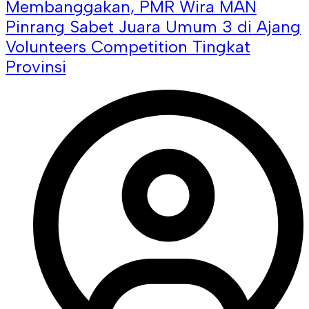
Membanggakan, PMR Wira MAN
Pinrang Sabet Juara Umum 3 di Ajang
Volunteers Competition Tingkat
Provinsi