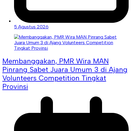
5 Agustus 2026
Membanggakan, PMR Wira MAN
Pinrang Sabet Juara Umum 3 di Ajang
Volunteers Competition Tingkat
Provinsi