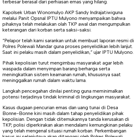
terbesar berasal dari perhiasan emas yang hilang.
Kapolsek Urban Wonomulyo AKP Sandy Indrajatiwiguna
melalui Panit Opsnal IPTU Mulyono menyampaikan bahwa
pihaknya telah melakukan olah TKP awal dan mengumpulkan
keterangan dari korban serta saksi-saksi.
“Pelapor telah kami sarankan untuk membuat laporan resmi di
Polres Polewali Mandar guna proses penyelidikan lebih lanjut.
Saat ini pelaku masih dalam penyelidikan,” ujar IPTU Mulyono.
Pihak kepolisian turut mengimbau masyarakat agar lebih
waspada dalam menyimpan barang berharga serta
meningkatkan sistem keamanan rumah, khususnya saat
meninggalkan rumah dalam waktu lama.
Langkah pencegahan dinilai penting guna meminimalkan
potensi terjadinya tindak kriminal di lingkungan masyarakat.
Kasus dugaan pencurian emas dan uang tunai di Desa
Bonne-Bonne kini masih dalam tahap penyelidikan pihak
kepolisian. Dengan tidak ditemukannya tanda kerusakan di
TKP, polisi diperkirakan akan mendalami kemungkinan pelaku
yang telah mengenal situasi rumah korban. Perkembangan
kasus ini selanjutnya akan ditangani oleh Polres Polewali