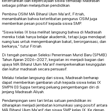
ketertarikan dan kepercayaan siswa terhadap Madrasah
sebagai pilihan melanjutkan pendidikan.
Pembina OSIM MA Biharul Ulum Ma’arif, Fitriah,
menambahkan bahwa keterlibatan pengurus OSIM juga
memberikan pesan positif kepada siswa SMP.
“Siswa kelas IX bisa melihat langsung bahwa di Madrasah
mereka tidak hanya belajar akademik, tetapi juga mendapat
ruang luas untuk mengembangkan bakat, berorganisasi, dan
berkarya,” tutur Fitriah.
Di tengah persiapan Seleksi Penerimaan Murid Baru (SPMB)
Tahun Ajaran 2026–2027, kegiatan ini menjadi bagian dari
upaya MA Biharul Ulum Ma’arif memperkenalkan keunggulan
dan kultur madrasah secara persuasif.
Melalui teladan langsung dari siswa, Madrasah berharap
dapat memberikan gambaran utuh kepada siswa kelas IX
SMPN 03 Suppa tentang peluang pengembangan diri di
jenjang Madrasah Aliyah.
Pendampingan seni tari lintas satuan pendidikan ini
diharapkan menjadi jembatan komunikasi yang positif antara
MA Biharul Ulum Ma’arif dan siswa SMP kelas IX. Ke depan,