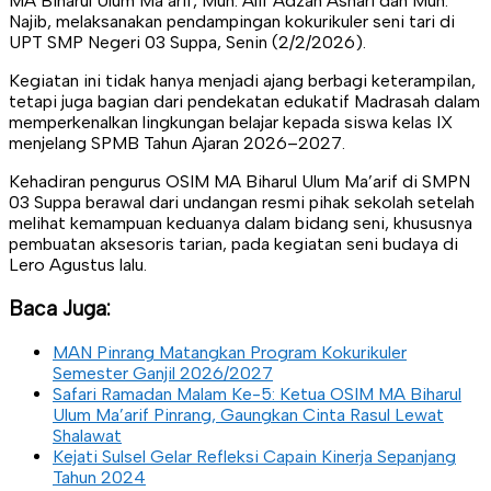
MA Biharul Ulum Ma’arif, Muh. Alif Adzan Ashari dan Muh.
Najib, melaksanakan pendampingan kokurikuler seni tari di
UPT SMP Negeri 03 Suppa, Senin (2/2/2026).
Kegiatan ini tidak hanya menjadi ajang berbagi keterampilan,
tetapi juga bagian dari pendekatan edukatif Madrasah dalam
memperkenalkan lingkungan belajar kepada siswa kelas IX
menjelang SPMB Tahun Ajaran 2026–2027.
Kehadiran pengurus OSIM MA Biharul Ulum Ma’arif di SMPN
03 Suppa berawal dari undangan resmi pihak sekolah setelah
melihat kemampuan keduanya dalam bidang seni, khususnya
pembuatan aksesoris tarian, pada kegiatan seni budaya di
Lero Agustus lalu.
Baca Juga:
MAN Pinrang Matangkan Program Kokurikuler
Semester Ganjil 2026/2027
Safari Ramadan Malam Ke-5: Ketua OSIM MA Biharul
Ulum Ma’arif Pinrang, Gaungkan Cinta Rasul Lewat
Shalawat
Kejati Sulsel Gelar Refleksi Capain Kinerja Sepanjang
Tahun 2024