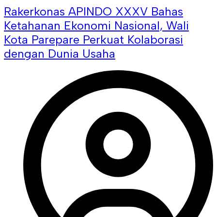
Rakerkonas APINDO XXXV Bahas
Ketahanan Ekonomi Nasional, Wali
Kota Parepare Perkuat Kolaborasi
dengan Dunia Usaha