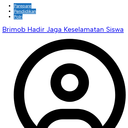
Parepare
Pendidikan
Polri
Brimob Hadir Jaga Keselamatan Siswa