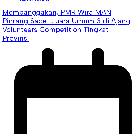
Membanggakan, PMR Wira MAN
Pinrang Sabet Juara Umum 3 di Ajang
Volunteers Competition Tingkat
Provinsi