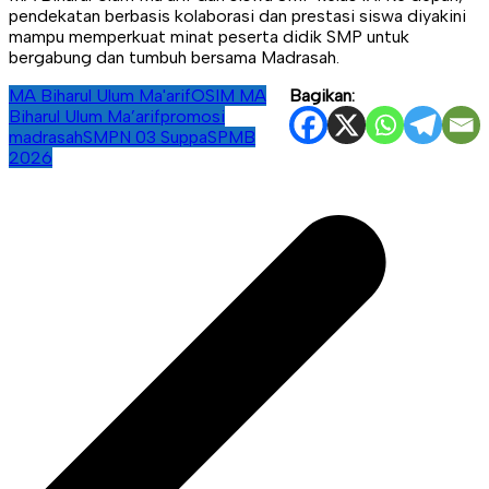
pendekatan berbasis kolaborasi dan prestasi siswa diyakini
mampu memperkuat minat peserta didik SMP untuk
bergabung dan tumbuh bersama Madrasah.
MA Biharul Ulum Ma'arif
OSIM MA
Bagikan:
Biharul Ulum Ma’arif
promosi
madrasah
SMPN 03 Suppa
SPMB
2026
Navigasi
pos