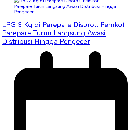
LPG 3 Kg di Parepare Disorot, Pemkot
Parepare Turun Langsung Awasi
Distribusi Hingga Pengecer