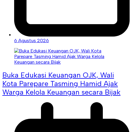
6 Agustus 2026
Buka Edukasi Keuangan OJK, Wali
Kota Parepare Tasming Hamid Ajak
Warga Kelola Keuangan secara Bijak