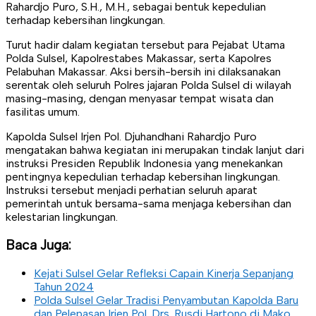
Rahardjo Puro, S.H., M.H., sebagai bentuk kepedulian
terhadap kebersihan lingkungan.
Turut hadir dalam kegiatan tersebut para Pejabat Utama
Polda Sulsel, Kapolrestabes Makassar, serta Kapolres
Pelabuhan Makassar. Aksi bersih-bersih ini dilaksanakan
serentak oleh seluruh Polres jajaran Polda Sulsel di wilayah
masing-masing, dengan menyasar tempat wisata dan
fasilitas umum.
Kapolda Sulsel Irjen Pol. Djuhandhani Rahardjo Puro
mengatakan bahwa kegiatan ini merupakan tindak lanjut dari
instruksi Presiden Republik Indonesia yang menekankan
pentingnya kepedulian terhadap kebersihan lingkungan.
Instruksi tersebut menjadi perhatian seluruh aparat
pemerintah untuk bersama-sama menjaga kebersihan dan
kelestarian lingkungan.
Baca Juga:
Kejati Sulsel Gelar Refleksi Capain Kinerja Sepanjang
Tahun 2024
Polda Sulsel Gelar Tradisi Penyambutan Kapolda Baru
dan Pelepasan Irjen Pol. Drs. Rusdi Hartono di Mako