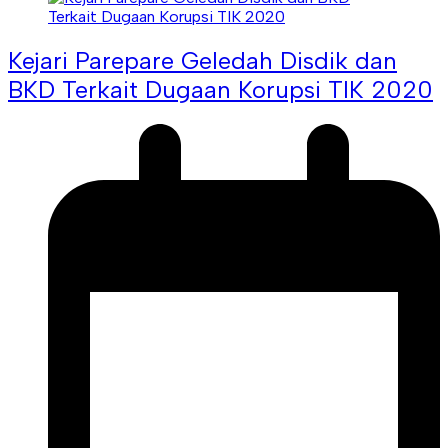
Kejari Parepare Geledah Disdik dan
BKD Terkait Dugaan Korupsi TIK 2020