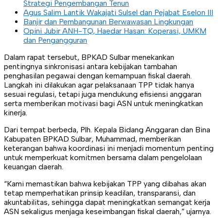
Strategi Pengembangan Tenun
Agus Salim Lantik Wakajati Sulsel dan Pejabat Eselon III
Banjir dan Pembangunan Berwawasan Lingkungan
Opini Jubir ANH-TQ, Haedar Hasan: Koperasi, UMKM
dan Pengangguran
Dalam rapat tersebut, BPKAD Sulbar menekankan
pentingnya sinkronisasi antara kebijakan tambahan
penghasilan pegawai dengan kemampuan fiskal daerah.
Langkah ini dilakukan agar pelaksanaan TPP tidak hanya
sesuai regulasi, tetapi juga mendukung efisiensi anggaran
serta memberikan motivasi bagi ASN untuk meningkatkan
kinerja.
Dari tempat berbeda, Plh. Kepala Bidang Anggaran dan Bina
Kabupaten BPKAD Sulbar, Muhammad, memberikan
keterangan bahwa koordinasi ini menjadi momentum penting
untuk memperkuat komitmen bersama dalam pengelolaan
keuangan daerah.
“Kami memastikan bahwa kebijakan TPP yang dibahas akan
tetap memperhatikan prinsip keadilan, transparansi, dan
akuntabilitas, sehingga dapat meningkatkan semangat kerja
ASN sekaligus menjaga keseimbangan fiskal daerah,” ujarnya.