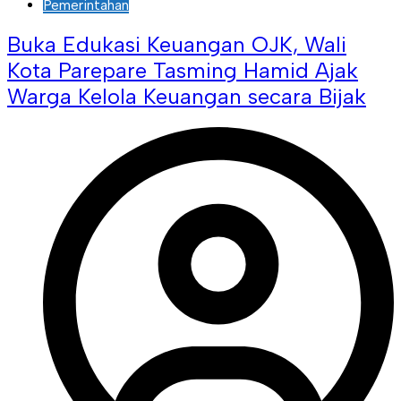
Pemerintahan
Buka Edukasi Keuangan OJK, Wali
Kota Parepare Tasming Hamid Ajak
Warga Kelola Keuangan secara Bijak