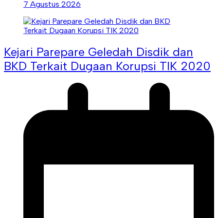
7 Agustus 2026
Kejari Parepare Geledah Disdik dan
BKD Terkait Dugaan Korupsi TIK 2020