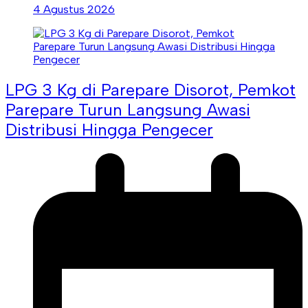
4 Agustus 2026
LPG 3 Kg di Parepare Disorot, Pemkot
Parepare Turun Langsung Awasi
Distribusi Hingga Pengecer