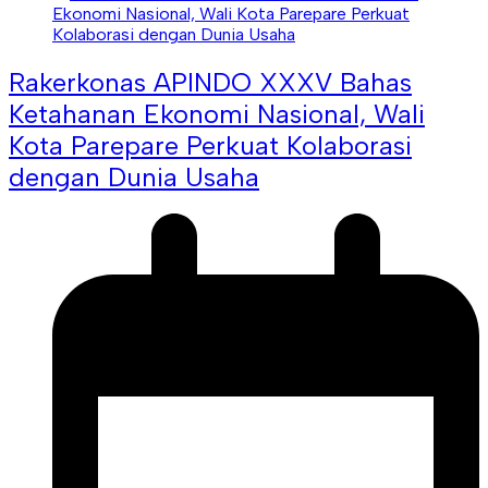
Rakerkonas APINDO XXXV Bahas
Ketahanan Ekonomi Nasional, Wali
Kota Parepare Perkuat Kolaborasi
dengan Dunia Usaha