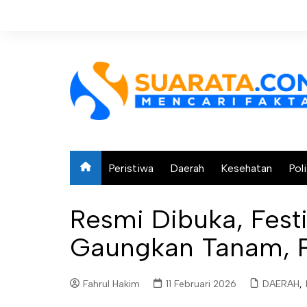
Skip
to
content
Peristiwa
Daerah
Kesehatan
Poli
Resmi Dibuka, Festi
Gaungkan Tanam, Pa
Fahrul Hakim
11 Februari 2026
DAERAH
,