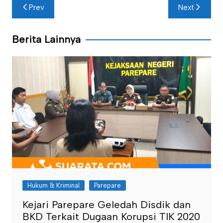
Navigasi
Prev
Next
pos
Berita Lainnya
Hukum & Kriminal
Parepare
Kejari Parepare Geledah Disdik dan
BKD Terkait Dugaan Korupsi TIK 2020