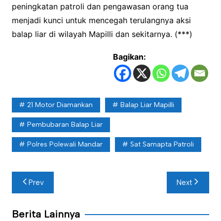
peningkatan patroli dan pengawasan orang tua
menjadi kunci untuk mencegah terulangnya aksi
balap liar di wilayah Mapilli dan sekitarnya. (***)
Bagikan:
21 Motor Diamankan
Balap Liar Mapilli
Pembubaran Balap Liar
Polres Polewali Mandar
Sat Samapta Patroli
Navigasi
Prev
Next
pos
Berita Lainnya