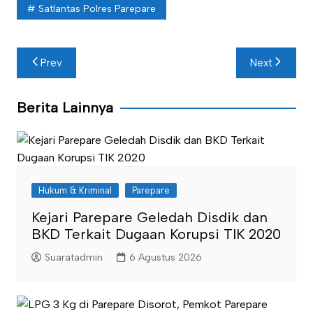
Satlantas Polres Parepare
Navigasi
Prev
Next
pos
Berita Lainnya
Hukum & Kriminal
Parepare
Kejari Parepare Geledah Disdik dan
BKD Terkait Dugaan Korupsi TIK 2020
Suaratadmin
6 Agustus 2026