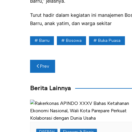
Barru,” jelasnya.
Turut hadir dalam kegiatan ini manajemen 
Barru, anak yatim, dan warga sekitar
Barru
Bosowa
Buka Puasa
Navigasi
Prev
pos
Berita Lainnya
DAERAH
Ekonomi & Bisnis