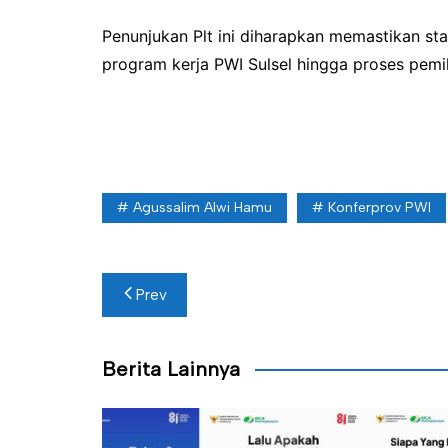
Penunjukan Plt ini diharapkan memastikan st
program kerja PWI Sulsel hingga proses pemili
Agussalim Alwi Hamu
Konferprov PWI
Navigasi
Prev
pos
Berita Lainnya