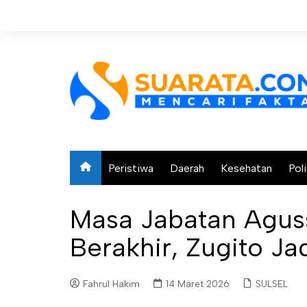
Skip
to
content
Peristiwa
Daerah
Kesehatan
Poli
Masa Jabatan Agus
Berakhir, Zugito Jad
Fahrul Hakim
14 Maret 2026
SULSEL