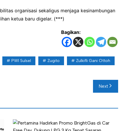
abilitas organisasi sekaligus menjaga kesinambungan
han ketua baru digelar. (***)
Bagikan:
PWI Sulsel
Zugito
Zulkifli Gani Ottoh
Next