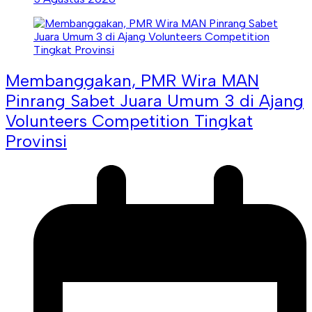
Membanggakan, PMR Wira MAN
Pinrang Sabet Juara Umum 3 di Ajang
Volunteers Competition Tingkat
Provinsi