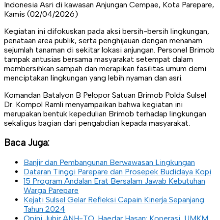
Indonesia Asri di kawasan Anjungan Cempae, Kota Parepare,
Kamis (02/04/2026)
Kegiatan ini difokuskan pada aksi bersih-bersih lingkungan,
penataan area publik, serta penghijauan dengan menanam
sejumlah tanaman di sekitar lokasi anjungan. Personel Brimob
tampak antusias bersama masyarakat setempat dalam
membersihkan sampah dan merapikan fasilitas umum demi
menciptakan lingkungan yang lebih nyaman dan asri.
Komandan Batalyon B Pelopor Satuan Brimob Polda Sulsel
Dr. Kompol Ramli menyampaikan bahwa kegiatan ini
merupakan bentuk kepedulian Brimob terhadap lingkungan
sekaligus bagian dari pengabdian kepada masyarakat.
Baca Juga:
Banjir dan Pembangunan Berwawasan Lingkungan
Dataran Tinggi Parepare dan Prosepek Budidaya Kopi
15 Program Andalan Erat Bersalam Jawab Kebutuhan
Warga Parepare
Kejati Sulsel Gelar Refleksi Capain Kinerja Sepanjang
Tahun 2024
Opini Jubir ANH-TQ, Haedar Hasan: Koperasi, UMKM