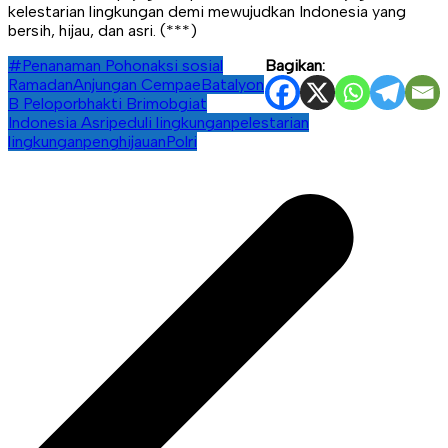
kelestarian lingkungan demi mewujudkan Indonesia yang
bersih, hijau, dan asri. (***)
#Penanaman Pohon
aksi sosial
Bagikan:
Ramadan
Anjungan Cempae
Batalyon
B Pelopor
bhakti Brimob
giat
Indonesia Asri
peduli lingkungan
pelestarian
lingkungan
penghijauan
Polri
Navigasi
pos