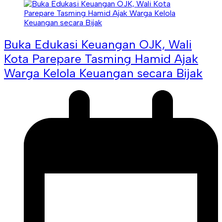
Buka Edukasi Keuangan OJK, Wali
Kota Parepare Tasming Hamid Ajak
Warga Kelola Keuangan secara Bijak