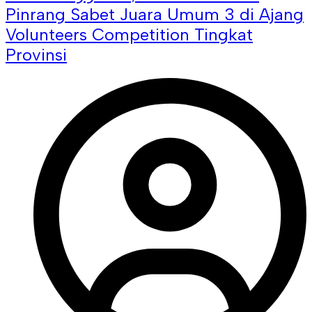
Pinrang Sabet Juara Umum 3 di Ajang
Volunteers Competition Tingkat
Provinsi