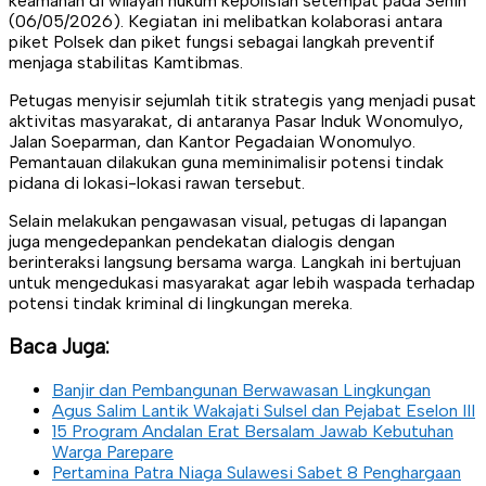
keamanan di wilayah hukum kepolisian setempat pada Senin
(06/05/2026). Kegiatan ini melibatkan kolaborasi antara
piket Polsek dan piket fungsi sebagai langkah preventif
menjaga stabilitas Kamtibmas.
Petugas menyisir sejumlah titik strategis yang menjadi pusat
aktivitas masyarakat, di antaranya Pasar Induk Wonomulyo,
Jalan Soeparman, dan Kantor Pegadaian Wonomulyo.
Pemantauan dilakukan guna meminimalisir potensi tindak
pidana di lokasi-lokasi rawan tersebut.
​Selain melakukan pengawasan visual, petugas di lapangan
juga mengedepankan pendekatan dialogis dengan
berinteraksi langsung bersama warga. Langkah ini bertujuan
untuk mengedukasi masyarakat agar lebih waspada terhadap
potensi tindak kriminal di lingkungan mereka.
Baca Juga:
Banjir dan Pembangunan Berwawasan Lingkungan
Agus Salim Lantik Wakajati Sulsel dan Pejabat Eselon III
15 Program Andalan Erat Bersalam Jawab Kebutuhan
Warga Parepare
Pertamina Patra Niaga Sulawesi Sabet 8 Penghargaan