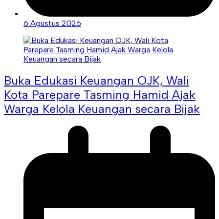
6 Agustus 2026
Buka Edukasi Keuangan OJK, Wali
Kota Parepare Tasming Hamid Ajak
Warga Kelola Keuangan secara Bijak