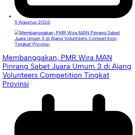
5 Agustus 2026
Membanggakan, PMR Wira MAN
Pinrang Sabet Juara Umum 3 di Ajang
Volunteers Competition Tingkat
Provinsi