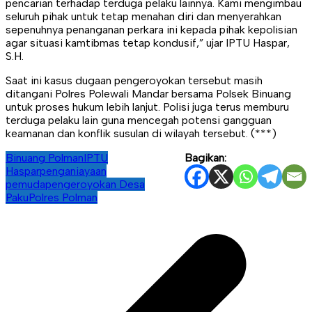
pencarian terhadap terduga pelaku lainnya. Kami mengimbau
seluruh pihak untuk tetap menahan diri dan menyerahkan
sepenuhnya penanganan perkara ini kepada pihak kepolisian
agar situasi kamtibmas tetap kondusif,” ujar IPTU Haspar,
S.H.
Saat ini kasus dugaan pengeroyokan tersebut masih
ditangani Polres Polewali Mandar bersama Polsek Binuang
untuk proses hukum lebih lanjut. Polisi juga terus memburu
terduga pelaku lain guna mencegah potensi gangguan
keamanan dan konflik susulan di wilayah tersebut. (***)
Binuang Polman
IPTU
Bagikan:
Haspar
penganiayaan
pemuda
pengeroyokan Desa
Paku
Polres Polman
Navigasi
pos