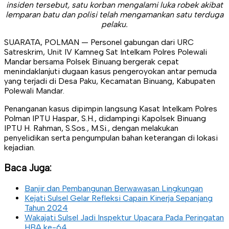
insiden tersebut, satu korban mengalami luka robek akibat
lemparan batu dan polisi telah mengamankan satu terduga
pelaku.
SUARATA, POLMAN — Personel gabungan dari URC
Satreskrim, Unit IV Kamneg Sat Intelkam Polres Polewali
Mandar bersama Polsek Binuang bergerak cepat
menindaklanjuti dugaan kasus pengeroyokan antar pemuda
yang terjadi di Desa Paku, Kecamatan Binuang, Kabupaten
Polewali Mandar.
Penanganan kasus dipimpin langsung Kasat Intelkam Polres
Polman IPTU Haspar, S.H., didampingi Kapolsek Binuang
IPTU H. Rahman, S.Sos., M.Si., dengan melakukan
penyelidikan serta pengumpulan bahan keterangan di lokasi
kejadian.
Baca Juga:
Banjir dan Pembangunan Berwawasan Lingkungan
Kejati Sulsel Gelar Refleksi Capain Kinerja Sepanjang
Tahun 2024
Wakajati Sulsel Jadi Inspektur Upacara Pada Peringatan
HBA ke-64