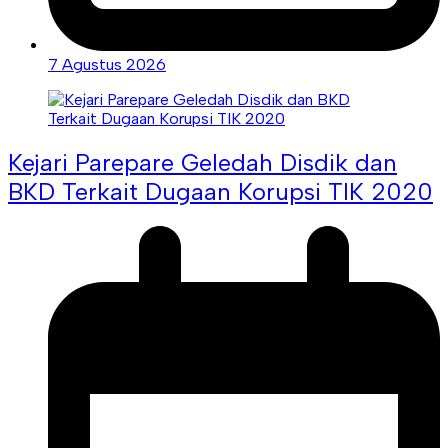
7 Agustus 2026
Kejari Parepare Geledah Disdik dan
BKD Terkait Dugaan Korupsi TIK 2020