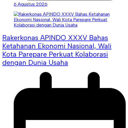
6 Agustus 2026
Rakerkonas APINDO XXXV Bahas
Ketahanan Ekonomi Nasional, Wali
Kota Parepare Perkuat Kolaborasi
dengan Dunia Usaha