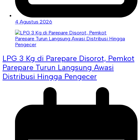
4 Agustus 2026
LPG 3 Kg di Parepare Disorot, Pemkot
Parepare Turun Langsung Awasi
Distribusi Hingga Pengecer