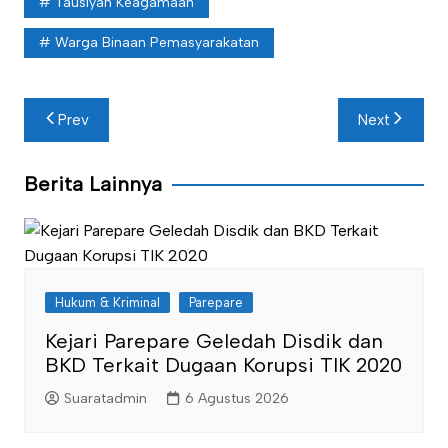
Tausiyah Keagamaan
Warga Binaan Pemasyarakatan
Navigasi
Prev
Next
pos
Berita Lainnya
Hukum & Kriminal
Parepare
Kejari Parepare Geledah Disdik dan
BKD Terkait Dugaan Korupsi TIK 2020
Suaratadmin
6 Agustus 2026