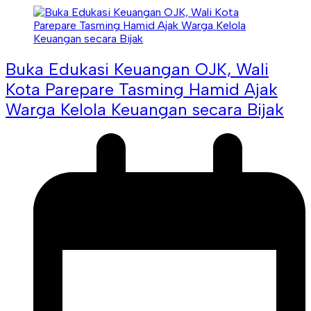
Buka Edukasi Keuangan OJK, Wali
Kota Parepare Tasming Hamid Ajak
Warga Kelola Keuangan secara Bijak