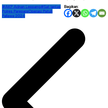
#AKP Adnan Leppang
#Sat lantas
Bagikan:
Polres Parepare
Operasi Patuh
Pallawa 2024
Navigasi
pos