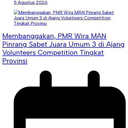
5 Agustus 2026
Membanggakan, PMR Wira MAN
Pinrang Sabet Juara Umum 3 di Ajang
Volunteers Competition Tingkat
Provinsi