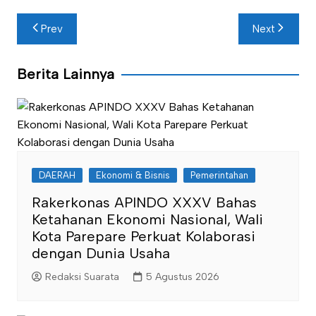
Navigasi
Prev
Next
pos
Berita Lainnya
DAERAH
Ekonomi & Bisnis
Pemerintahan
Rakerkonas APINDO XXXV Bahas
Ketahanan Ekonomi Nasional, Wali
Kota Parepare Perkuat Kolaborasi
dengan Dunia Usaha
Redaksi Suarata
5 Agustus 2026