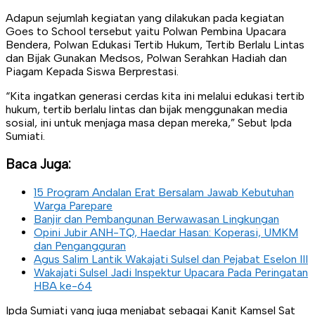
Adapun sejumlah kegiatan yang dilakukan pada kegiatan
Goes to School tersebut yaitu Polwan Pembina Upacara
Bendera, Polwan Edukasi Tertib Hukum, Tertib Berlalu Lintas
dan Bijak Gunakan Medsos, Polwan Serahkan Hadiah dan
Piagam Kepada Siswa Berprestasi.
“Kita ingatkan generasi cerdas kita ini melalui edukasi tertib
hukum, tertib berlalu lintas dan bijak menggunakan media
sosial, ini untuk menjaga masa depan mereka,” Sebut Ipda
Sumiati.
Baca Juga:
15 Program Andalan Erat Bersalam Jawab Kebutuhan
Warga Parepare
Banjir dan Pembangunan Berwawasan Lingkungan
Opini Jubir ANH-TQ, Haedar Hasan: Koperasi, UMKM
dan Pengangguran
Agus Salim Lantik Wakajati Sulsel dan Pejabat Eselon III
Wakajati Sulsel Jadi Inspektur Upacara Pada Peringatan
HBA ke-64
Ipda Sumiati yang juga menjabat sebagai Kanit Kamsel Sat