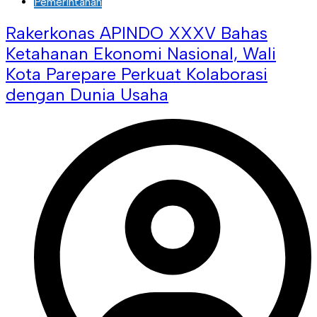
Pemerintahan
Rakerkonas APINDO XXXV Bahas
Ketahanan Ekonomi Nasional, Wali
Kota Parepare Perkuat Kolaborasi
dengan Dunia Usaha