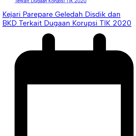
Kejari Parepare Geledah Disdik dan
BKD Terkait Dugaan Korupsi TIK 2020