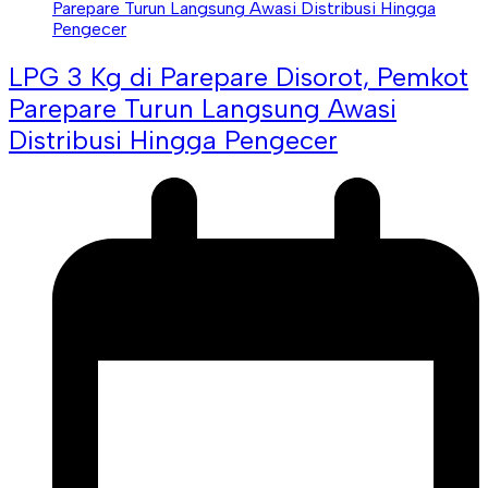
LPG 3 Kg di Parepare Disorot, Pemkot
Parepare Turun Langsung Awasi
Distribusi Hingga Pengecer