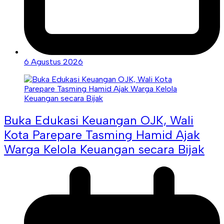
6 Agustus 2026
Buka Edukasi Keuangan OJK, Wali
Kota Parepare Tasming Hamid Ajak
Warga Kelola Keuangan secara Bijak