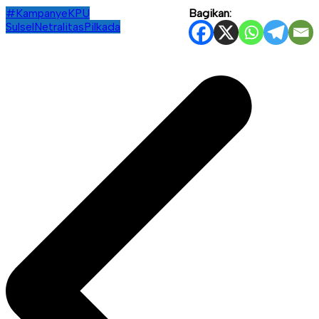
#Kampanye
KPU
Bagikan:
Sulsel
Netralitas
Pilkada
Navigasi
pos