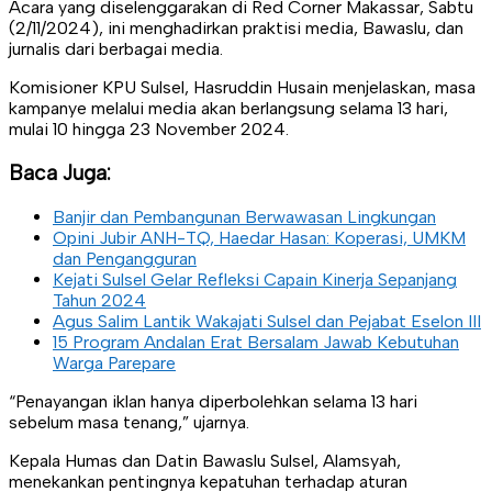
Acara yang diselenggarakan di Red Corner Makassar, Sabtu
(2/11/2024), ini menghadirkan praktisi media, Bawaslu, dan
jurnalis dari berbagai media.
Komisioner KPU Sulsel, Hasruddin Husain menjelaskan, masa
kampanye melalui media akan berlangsung selama 13 hari,
mulai 10 hingga 23 November 2024.
Baca Juga:
Banjir dan Pembangunan Berwawasan Lingkungan
Opini Jubir ANH-TQ, Haedar Hasan: Koperasi, UMKM
dan Pengangguran
Kejati Sulsel Gelar Refleksi Capain Kinerja Sepanjang
Tahun 2024
Agus Salim Lantik Wakajati Sulsel dan Pejabat Eselon III
15 Program Andalan Erat Bersalam Jawab Kebutuhan
Warga Parepare
“Penayangan iklan hanya diperbolehkan selama 13 hari
sebelum masa tenang,” ujarnya.
Kepala Humas dan Datin Bawaslu Sulsel, Alamsyah,
menekankan pentingnya kepatuhan terhadap aturan