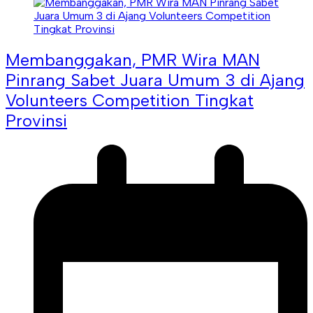
Membanggakan, PMR Wira MAN
Pinrang Sabet Juara Umum 3 di Ajang
Volunteers Competition Tingkat
Provinsi