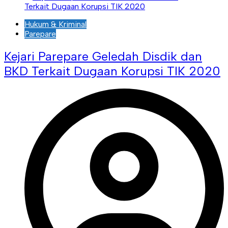
Hukum & Kriminal
Parepare
Kejari Parepare Geledah Disdik dan
BKD Terkait Dugaan Korupsi TIK 2020