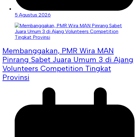
5 Agustus 2026
Membanggakan, PMR Wira MAN
Pinrang Sabet Juara Umum 3 di Ajang
Volunteers Competition Tingkat
Provinsi