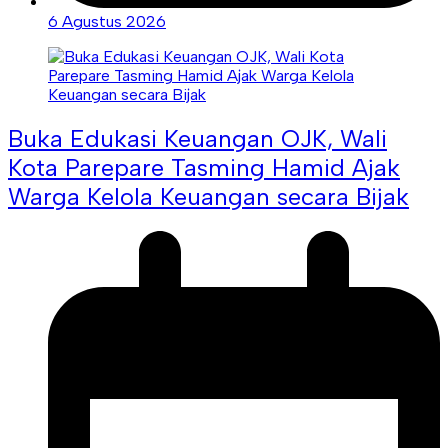
6 Agustus 2026
Buka Edukasi Keuangan OJK, Wali
Kota Parepare Tasming Hamid Ajak
Warga Kelola Keuangan secara Bijak