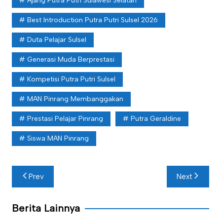
Ajang Putra Putri Sulawesi Selatan
Best Introduction Putra Putri Sulsel 2026
Duta Pelajar Sulsel
Generasi Muda Berprestasi
Kompetisi Putra Putri Sulsel
MAN Pinrang Membanggakan
Prestasi Pelajar Pinrang
Putra Geraldine
Siswa MAN Pinrang
Navigasi
Prev
Next
pos
Berita Lainnya