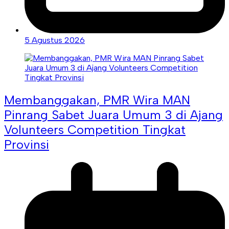
5 Agustus 2026
Membanggakan, PMR Wira MAN
Pinrang Sabet Juara Umum 3 di Ajang
Volunteers Competition Tingkat
Provinsi