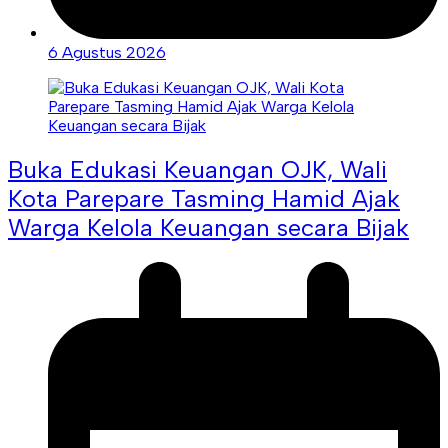
6 Agustus 2026
Buka Edukasi Keuangan OJK, Wali
Kota Parepare Tasming Hamid Ajak
Warga Kelola Keuangan secara Bijak