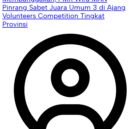
Pinrang Sabet Juara Umum 3 di Ajang
Volunteers Competition Tingkat
Provinsi