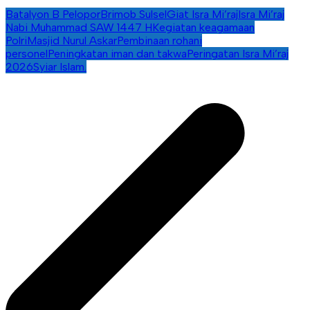
Batalyon B Pelopor
Brimob Sulsel
Giat Isra Mi’raj
Isra Mi’raj
Nabi Muhammad SAW 1447 H
Kegiatan keagamaan
Polri
Masjid Nurul Askar
Pembinaan rohani
personel
Peningkatan iman dan takwa
Peringatan Isra Mi’raj
2026
Syiar Islam.
Navigasi
pos