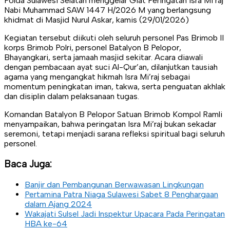
Polda Sulawesi Selatan menggelar Giat Peringatan Isra Mi’raj
Nabi Muhammad SAW 1447 H/2026 M yang berlangsung
khidmat di Masjid Nurul Askar, kamis (29/01/2026)
Kegiatan tersebut diikuti oleh seluruh personel Pas Brimob II
korps Brimob Polri, personel Batalyon B Pelopor,
Bhayangkari, serta jamaah masjid sekitar. Acara diawali
dengan pembacaan ayat suci Al-Qur’an, dilanjutkan tausiah
agama yang mengangkat hikmah Isra Mi’raj sebagai
momentum peningkatan iman, takwa, serta penguatan akhlak
dan disiplin dalam pelaksanaan tugas.
Komandan Batalyon B Pelopor Satuan Brimob Kompol Ramli
menyampaikan, bahwa peringatan Isra Mi’raj bukan sekadar
seremoni, tetapi menjadi sarana refleksi spiritual bagi seluruh
personel.
Baca Juga:
Banjir dan Pembangunan Berwawasan Lingkungan
Pertamina Patra Niaga Sulawesi Sabet 8 Penghargaan
dalam Ajang 2024
Wakajati Sulsel Jadi Inspektur Upacara Pada Peringatan
HBA ke-64