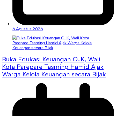
6 Agustus 2026
Buka Edukasi Keuangan OJK, Wali
Kota Parepare Tasming Hamid Ajak
Warga Kelola Keuangan secara Bijak