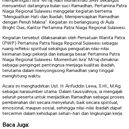
memperingati Isra’ Mi’raj Nabi Muhammad SAW sekaligus
menyambut datangnya bulan suci Ramadhan, Pertamina Patra
Niaga Regional Sulawesi menggelar kegiatan bertema
“Menguatkan Hati dan Ibadah, Mempersiapkan Ramadhan
dengan Penuh Makna”. Kegiatan ini berlangsung di Aula
Bright Gas, Kantor Pertamina Patra Niaga Regional Sulawesi.
Kegiatan tersebut dilaksanakan oleh Persatuan Wanita Patra
(PWP) Pertamina Patra Niaga Regional Sulawesi sebagai
ruang refleksi spiritual sekaligus penguatan nilai-nilai
keimanan bagi pekerja dan keluarga besar Pertamina Patra
Niaga Regional Sulawesi. Momentum Isra’ Mi’raj dimaknai
sebagai pengingat pentingnya menjaga kualitas ibadah,
terutama dalam menyongsong Ramadhan yang tinggal
menghitung waktu.
Acara ini menghadirkan Ust. H. Arifuddin Lewa, S.HI., M.Ag.
sebagai narasumber utama. Dalam tausiyahnya, ia mengajak
seluruh peserta untuk menjadikan Ramadhan sebagai proses
pembenahan diri secara menyeluruh, baik secara spiritual,
emosional, maupun sosial, sehingga nilai-nilai ibadah dapat
tercermin dalam kehidupan sehari-hari dan lingkungan kerja.
Baca Juga: