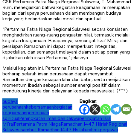
CSR Pertamina Patra Niaga Regional Sulawesi, T. Muhammad
Rum, menegaskan bahwa kegiatan keagamaan ini merupakan
bagian dari upaya perusahaan dalam membangun budaya
kerja yang berlandaskan nilai moral dan spiritual.
“Pertamina Patra Niaga Regional Sulawesi secara konsisten
menghadirkan ruang-ruang penguatan nilai, termasuk melalui
kegiatan keagamaan. Harapannya, semangat Isra’ Mi’raj dan
persiapan Ramadhan ini dapat memperkuat integritas,
kepedulian, dan semangat melayani dalam setiap peran yang
dijalankan oleh insan Pertamina,” jelasnya.
Melalui kegiatan ini, Pertamina Patra Niaga Regional Sulawesi
berharap seluruh insan perusahaan dapat menyambut
Ramadhan dengan kesiapan lahir dan batin, serta menjadikan
momentum ibadah sebagai sumber energi positif dalam
mendukung kinerja dan pelayanan kepada masyarakat. (***)
budaya
Bagikan:
perusahaan
kebersamaan
kegiatan
keagamaan
pembinaan
spiritual
Peningkatan iman dan takwa
peringatan Isra
Mi’raj
Pertamina Patra Niaga
Ramadhan 1447 Hijriah
Regional
Sulawesi
sambut Ramadhan 1447 H
silaturahmi pegawai