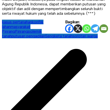
Agung Republik Indonesia, dapat memberikan putusan yang
objektif dan adil dengan mempertimbangkan seluruh bukti
serta riwayat hukum yang telah ada sebelumnya. (***)
kasus pertanahan
konflik
Bagikan:
lahan
masyarakat
Pinrang
Pinrang
polemik
tanah
putusan pengadilan
Sengketa tanah
sorotan warga
Navigasi
pos