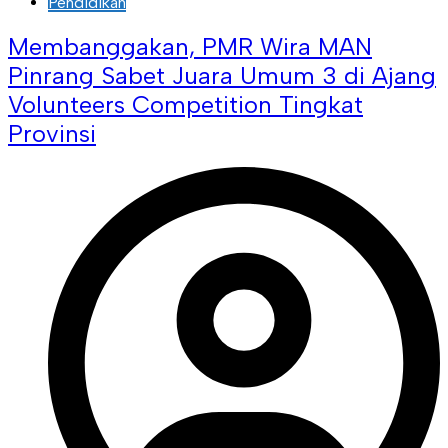
Pendidikan
Membanggakan, PMR Wira MAN
Pinrang Sabet Juara Umum 3 di Ajang
Volunteers Competition Tingkat
Provinsi