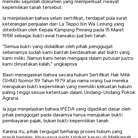
memiliki sejumlah dokumen yang memperkuat riwayat
kepemilikan tanah tersebut.
Ia menjelaskan bahwa selain sertifikat, terdapat pula surat
keterangan penjualan dari La Teppo bin Wa Linrung yang
diterbitkan oleh Kepala Kampung Pinrang pada 15 Maret
1958 sebagai bukti awal transaksi jual beli tanah.
“Semua bukti yang didalilkan oleh pihak penggugat
sebenarnya sudah kami bantah berdasarkan alat bukti yang
kami miliki. Namun kami heran mengapa dalam putusan justru
kami dinyatakan kalah,” ungkapnya.
Basri menegaskan bahwa secara hukum Sertifikat Hak Milik
(SHM) Nomor 119 Tahun 1979 atas nama orang tua mereka
merupakan bukti kepemilikan yang memiliki kekuatan hukum
paling tinggi sesuai ketentuan dalam Undang-Undang Pokok
Agraria.
Ia juga menjelaskan bahwa IPEDA yang dijadikan dasar oleh
pihak penggugat pada dasarnya hanya merupakan bukti
pembayaran pajak, bukan bukti kepemilikan tanah.
Karena itu, pihak tergugat berharap proses hukum yang
masih berjalan, khususnya pada tingkat kasasi di Mahkamah