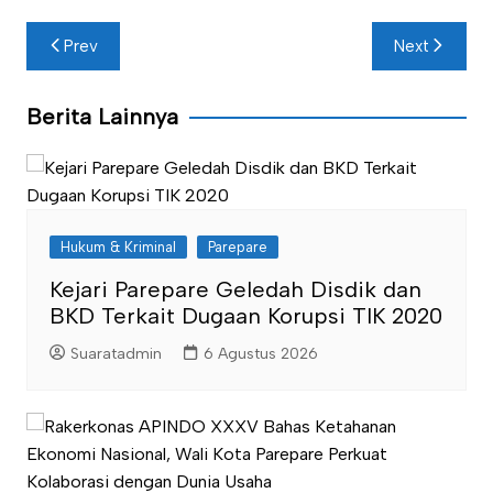
Navigasi
Prev
Next
pos
Berita Lainnya
Hukum & Kriminal
Parepare
Kejari Parepare Geledah Disdik dan
BKD Terkait Dugaan Korupsi TIK 2020
Suaratadmin
6 Agustus 2026