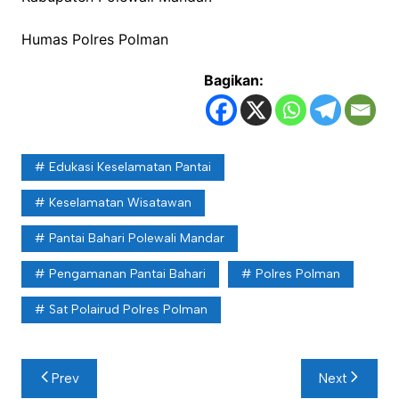
Humas Polres Polman
Bagikan:
Edukasi Keselamatan Pantai
Keselamatan Wisatawan
Pantai Bahari Polewali Mandar
Pengamanan Pantai Bahari
Polres Polman
Sat Polairud Polres Polman
Navigasi
Prev
Next
pos