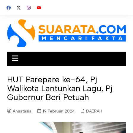
Skip
to
content
HUT Parepare ke-64, Pj
Walikota Lantunkan Lagu, Pj
Gubernur Beri Petuah
Anastasia
19 Februari 2024
DAERAH