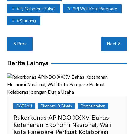
#Pj Gubernur Sulsel
#Pj Wali Kota Parepare
#Stunting
Navigasi
Prev
Next
pos
Berita Lainnya
DAERAH
Ekonomi & Bisnis
Pemerintahan
Rakerkonas APINDO XXXV Bahas
Ketahanan Ekonomi Nasional, Wali
Kota Parepare Perkuat Kolaborasi