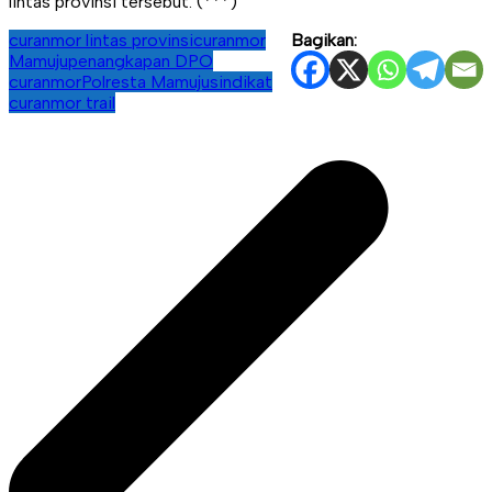
lintas provinsi tersebut. (***)
curanmor lintas provinsi
curanmor
Bagikan:
Mamuju
penangkapan DPO
curanmor
Polresta Mamuju
sindikat
curanmor trail
Navigasi
pos