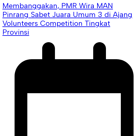
Membanggakan, PMR Wira MAN
Pinrang Sabet Juara Umum 3 di Ajang
Volunteers Competition Tingkat
Provinsi