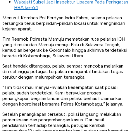
Wakajati Sulsel Jadi Inspektur Upacara Pada Peringatan
HBA ke-64
Menurut Kombes Pol Ferdyan Indra Fahmi, selama pelarian
tersangka terus berpindah-pindah lokasi untuk menghindari
kejaran aparat.
Tim Resmob Polresta Mamuju memetakan rute pelarian ICH
yang dimulai dari Mamuju menuju Palu di Sulawesi Tengah,
kemudian bergerak ke Gorontalo hingga akhirnya terdeteksi
berada di Kotamobagu, Sulawesi Utara.
Saat hendak ditangkap, pelaku sempat mencoba melarikan
diri sehingga petugas terpaksa mengambil tindakan tegas
terukur dengan melumpuhkan tersangka.
“Tim tidak mau menyia-nyiakan kesempatan saat posisi
pelaku sudah terdeteksi. Kami bersyukur proses
penangkapan berjalan lancar dan pelaku berhasil diamankan
dengan koordinasi bersama Polres Kotamobagu,” jelasnya.
Setelah penangkapan tersebut, polisi langsung melakukan
pemeriksaan dan pengembangan kasus. Dari hasil
pendalaman terhadap tersangka, petugas kembali
menemukan 12 unit sepeda motor hasil curian yang kemudian