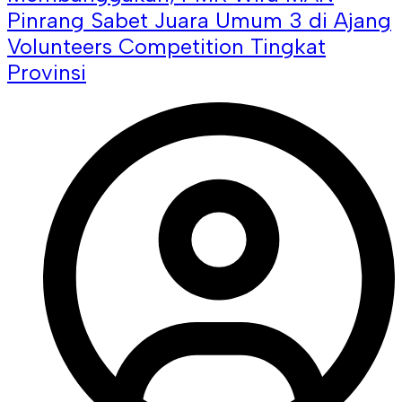
Pinrang Sabet Juara Umum 3 di Ajang
Volunteers Competition Tingkat
Provinsi