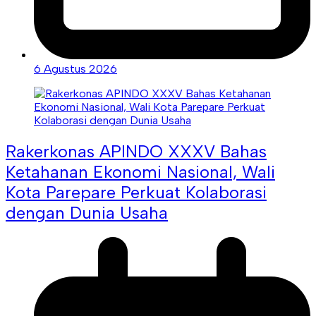
6 Agustus 2026
Rakerkonas APINDO XXXV Bahas
Ketahanan Ekonomi Nasional, Wali
Kota Parepare Perkuat Kolaborasi
dengan Dunia Usaha