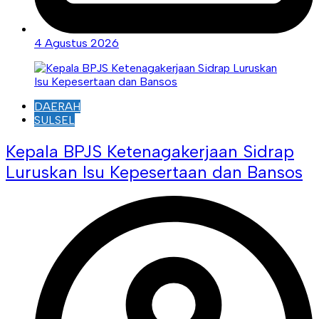
4 Agustus 2026
DAERAH
SULSEL
Kepala BPJS Ketenagakerjaan Sidrap
Luruskan Isu Kepesertaan dan Bansos