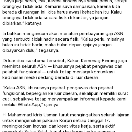
“Saya juga heran, Pak, karena absensinya selalu penuh, tetapi
orangnya tidak ada. Kemarin saya sampaikan, karena kita
berada di ruangan ini, kita harus awasi kehadiran itu. Kalau
orangnya tidak ada secara fisik di kantor, ya jangan
dibiarkan,” katanya.
Ia bahkan mengancam akan menahan pembayaran gaji ASN
yang terbukti tidak hadir secara fisik. “Kalau perlu, misalnya
bulan ini tidak hadir, maka bulan depan gajinya jangan
dibayarkan dulu,” tegasnya.
Di luar dua isu utama tersebut, Kakan Kemenag Pinrang juga
meminta seluruh ASN — khususnya pejabat pengawas dan
pejabat fungsional — untuk tetap menjaga komunikasi
kedinasan meski sedang berada di luar daerah.
“Kalau ASN, khususnya pejabat pengawas dan pejabat
fungsional, bepergian ke luar daerah, sekalipun memiliki surat
cuti, sebaiknya tetap menyampaikan informasi kepada kami
melalui WhatsApp,” ujarnya.
H. Muhammad Idris Usman turut mengingatkan seluruh jajaran
untuk mengenakan pakaian Korpri setiap tanggal 17,
meningkatkan inovasi dan kreativitas kerja, serta aktif
mengikuti Safari Salat Jumat dan kegiatan keagamaan