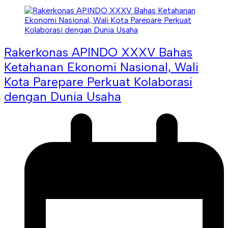
Rakerkonas APINDO XXXV Bahas
Ketahanan Ekonomi Nasional, Wali
Kota Parepare Perkuat Kolaborasi
dengan Dunia Usaha