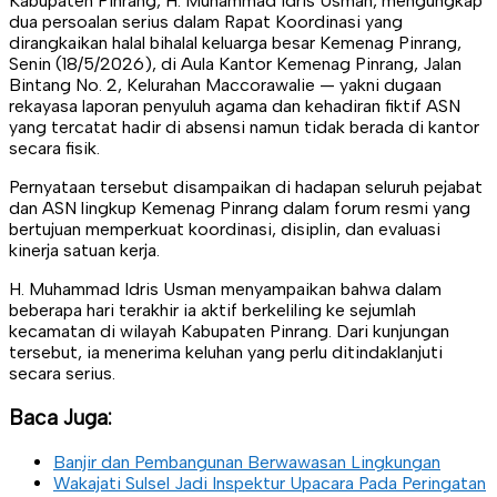
Kabupaten Pinrang, H. Muhammad Idris Usman, mengungkap
dua persoalan serius dalam Rapat Koordinasi yang
dirangkaikan halal bihalal keluarga besar Kemenag Pinrang,
Senin (18/5/2026), di Aula Kantor Kemenag Pinrang, Jalan
Bintang No. 2, Kelurahan Maccorawalie — yakni dugaan
rekayasa laporan penyuluh agama dan kehadiran fiktif ASN
yang tercatat hadir di absensi namun tidak berada di kantor
secara fisik.
Pernyataan tersebut disampaikan di hadapan seluruh pejabat
dan ASN lingkup Kemenag Pinrang dalam forum resmi yang
bertujuan memperkuat koordinasi, disiplin, dan evaluasi
kinerja satuan kerja.
H. Muhammad Idris Usman menyampaikan bahwa dalam
beberapa hari terakhir ia aktif berkeliling ke sejumlah
kecamatan di wilayah Kabupaten Pinrang. Dari kunjungan
tersebut, ia menerima keluhan yang perlu ditindaklanjuti
secara serius.
Baca Juga:
Banjir dan Pembangunan Berwawasan Lingkungan
Wakajati Sulsel Jadi Inspektur Upacara Pada Peringatan