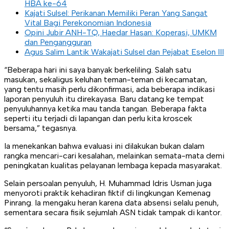
HBA ke-64
Kajati Sulsel: Perikanan Memiliki Peran Yang Sangat
Vital Bagi Perekonomian Indonesia
Opini Jubir ANH-TQ, Haedar Hasan: Koperasi, UMKM
dan Pengangguran
Agus Salim Lantik Wakajati Sulsel dan Pejabat Eselon III
“Beberapa hari ini saya banyak berkeliling. Salah satu
masukan, sekaligus keluhan teman-teman di kecamatan,
yang tentu masih perlu dikonfirmasi, ada beberapa indikasi
laporan penyuluh itu direkayasa. Baru datang ke tempat
penyuluhannya ketika mau tanda tangan. Beberapa fakta
seperti itu terjadi di lapangan dan perlu kita kroscek
bersama,” tegasnya.
Ia menekankan bahwa evaluasi ini dilakukan bukan dalam
rangka mencari-cari kesalahan, melainkan semata-mata demi
peningkatan kualitas pelayanan lembaga kepada masyarakat.
Selain persoalan penyuluh, H. Muhammad Idris Usman juga
menyoroti praktik kehadiran fiktif di lingkungan Kemenag
Pinrang. Ia mengaku heran karena data absensi selalu penuh,
sementara secara fisik sejumlah ASN tidak tampak di kantor.