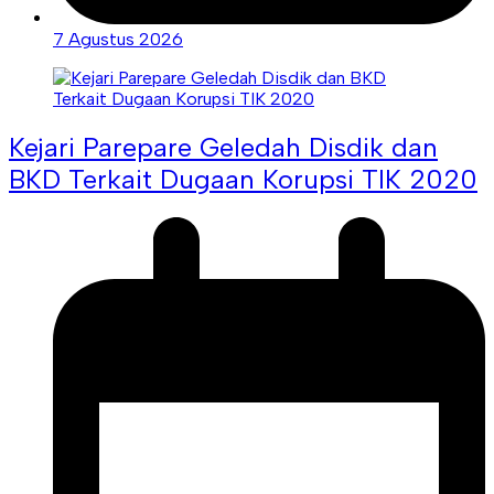
7 Agustus 2026
Kejari Parepare Geledah Disdik dan
BKD Terkait Dugaan Korupsi TIK 2020