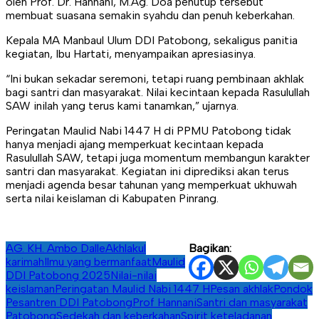
oleh Prof. Dr. Hannani, M.Ag. Doa penutup tersebut
membuat suasana semakin syahdu dan penuh keberkahan.
Kepala MA Manbaul Ulum DDI Patobong, sekaligus panitia
kegiatan, Ibu Hartati, menyampaikan apresiasinya.
“Ini bukan sekadar seremoni, tetapi ruang pembinaan akhlak
bagi santri dan masyarakat. Nilai kecintaan kepada Rasulullah
SAW inilah yang terus kami tanamkan,” ujarnya.
Peringatan Maulid Nabi 1447 H di PPMU Patobong tidak
hanya menjadi ajang memperkuat kecintaan kepada
Rasulullah SAW, tetapi juga momentum membangun karakter
santri dan masyarakat. Kegiatan ini diprediksi akan terus
menjadi agenda besar tahunan yang memperkuat ukhuwah
serta nilai keislaman di Kabupaten Pinrang.
AG. KH. Ambo Dalle
Akhlakul
Bagikan:
karimah
Ilmu yang bermanfaat
Maulid
DDI Patobong 2025
Nilai-nilai
keislaman
Peringatan Maulid Nabi 1447 H
Pesan akhlak
Pondok
Pesantren DDI Patobong
Prof Hannani
Santri dan masyarakat
Patobong
Sedekah dan keberkahan
Spirit keteladanan