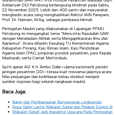
Muhammad SAW 1447 H di Pondok Pesantren Manbaul Ulum
Addariyah DDI Patobong berlangsung khidmat pada Sabtu,
22 November 2025. Lebih dari 400 santri dan masyarakat
menghadiri acara yang menghadirkan Rektor IAIN Parepare,
Prof. Dr. Hannani, M.Ag, sebagai pembawa hikmah.
Peringatan Maulid yang dilaksanakan di Lapangan PPMU
Patobong ini mengangkat tema “Mencintai Rasulullah SAW
dengan Meneladani Akhlak serta Mengaplikasikan Ilmu dan
Ajarannya”. Acara dihadiri Kasubag TU Kementerian Agama
Kabupaten Pinrang, Kasi Bimas Islam, Kasi Pendidikan
Agama Islam (PAI), pimpinan pondok pesantren, para Kepala
Madrasah, serta Camat Mattirobulu.
Spirit ajaran AG. K.H. Ambo Dalle—ulama karismatik pendiri
jaringan pesantren DDI—terasa kuat mewarnai jalannya acara.
Nilai perjuangan dan keikhlasan beliau disebut menjadi
sumber inspirasi bagi seluruh rangkaian maulid.
Baca Juga:
Banjir dan Pembangunan Berwawasan Lingkungan
Agus Salim Lantik Wakajati Sulsel dan Pejabat Eselon III
Wakajati Sulsel Jadi Inspektur Upacara Pada Peringatan