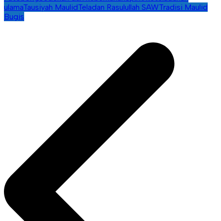
ulama
Tausiyah Maulid
Teladan Rasulullah SAW
Tradisi Maulid
Bugis
Navigasi
pos